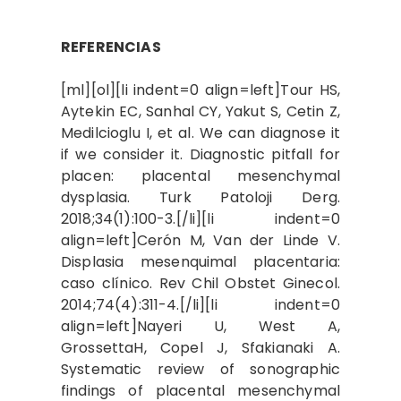
REFERENCIAS
[ml][ol][li indent=0 align=left]Tour HS,
Aytekin EC, Sanhal CY, Yakut S, Cetin Z,
Medilcioglu I, et al. We can diagnose it
if we consider it. Diagnostic pitfall for
placen: placental mesenchymal
dysplasia. Turk Patoloji Derg.
2018;34(1):100-3.[/li][li indent=0
align=left]Cerón M, Van der Linde V.
Displasia mesenquimal placentaria:
caso clínico. Rev Chil Obstet Ginecol.
2014;74(4):311-4.[/li][li indent=0
align=left]Nayeri U, West A,
GrossettaH, Copel J, Sfakianaki A.
Systematic review of sonographic
findings of placental mesenchymal