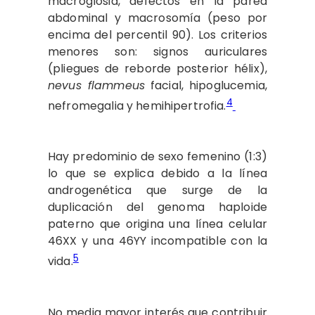
macroglosia, defectos en la pared
abdominal y macrosomía (peso por
encima del percentil 90). Los criterios
menores son: signos auriculares
(pliegues de reborde posterior hélix),
nevus flammeus
facial, hipoglucemia,
4
nefromegalia y hemihipertrofia.
Hay predominio de sexo femenino (1:3)
lo que se explica debido a la línea
androgenética que surge de la
duplicación del genoma haploide
paterno que origina una línea celular
46XX y una 46YY incompatible con la
5
vida.
No media mayor interés que contribuir