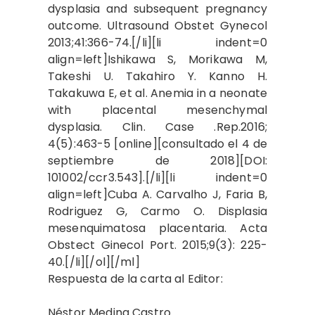
dysplasia and subsequent pregnancy
outcome. Ultrasound Obstet Gynecol
2013;41:366-74.[/li][li indent=0
align=left]Ishikawa S, Morikawa M,
Takeshi U. Takahiro Y. Kanno H.
Takakuwa E, et al. Anemia in a neonate
with placental mesenchymal
dysplasia. Clin. Case .Rep.2016;
4(5):463-5 [online][consultado el 4 de
septiembre de 2018][DOI:
101002/ccr3.543].[/li][li indent=0
align=left]Cuba A. Carvalho J, Faria B,
Rodriguez G, Carmo O. Displasia
mesenquimatosa placentaria. Acta
Obstect Ginecol Port. 2015;9(3): 225-
40.[/li][/ol][/ml]
Respuesta de la carta al Editor:
Néstor Medina Castro