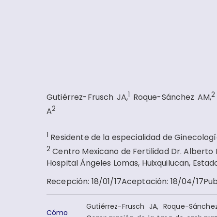
1
2
Gutiérrez-Frusch JA,
Roque-Sánchez AM,
2
A
1
Residente de la especialidad de Ginecologí
2
Centro Mexicano de Fertilidad Dr. Alberto
Hospital Ángeles Lomas, Huixquilucan, Estad
Recepción
:
18/01/17
Aceptación
:
18/04/17
Pub
Gutiérrez-Frusch JA, Roque-Sánche
Cómo