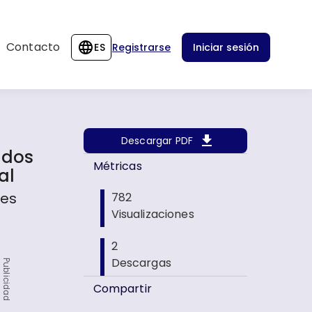
Contacto
ES
Registrarse
Iniciar sesión
Descargar PDF
ados
Métricas
al
les
782
Visualizaciones
2
Descargas
Publicidad
Compartir