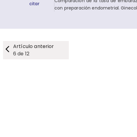
Comparación de la tasa de embarazo 
citar
con preparación endometrial. Ginecol
Artículo anterior
6
de
12