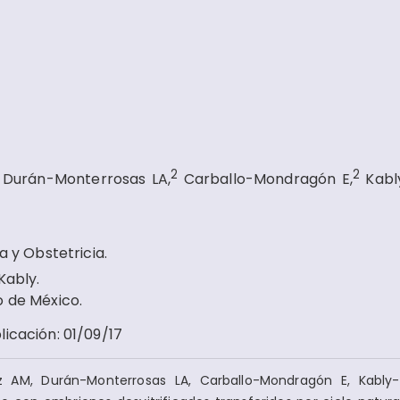
2
2
Durán-Monterrosas LA,
Carballo-Mondragón E,
Kab
a y Obstetricia.
 Kably.
o de México.
licación
:
01/09/17
z AM, Durán-Monterrosas LA, Carballo-Mondragón E, Kably