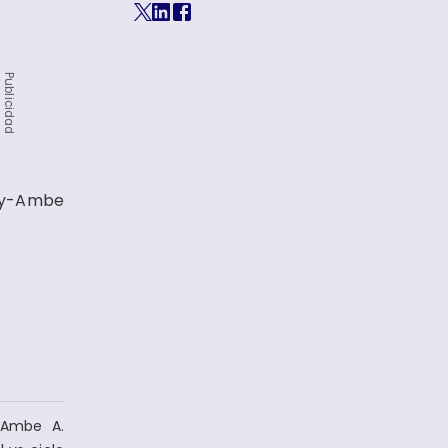
Publicidad
ly-Ambe
-Ambe A.