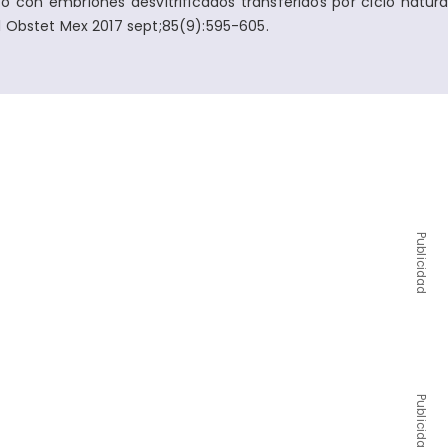
con embriones desvitrificados transferidos por ciclo natural
 Obstet Mex 2017 sept;85(9):595-605.
Publicidad
Publicidad