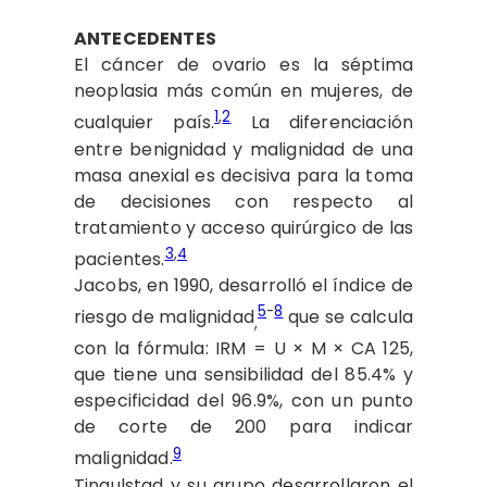
ANTECEDENTES
El cáncer de ovario es la séptima
neoplasia más común en mujeres, de
1
,
2
cualquier país.
La diferenciación
entre benignidad y malignidad de una
masa anexial es decisiva para la toma
de decisiones con respecto al
tratamiento y acceso quirúrgico de las
3
,
4
pacientes.
Jacobs, en 1990, desarrolló el índice de
5
-
8
riesgo de malignidad
que se calcula
,
con la fórmula: IRM = U × M × CA 125,
que tiene una sensibilidad del 85.4% y
especificidad del 96.9%, con un punto
de corte de 200 para indicar
9
malignidad.
Tingulstad y su grupo desarrollaron el