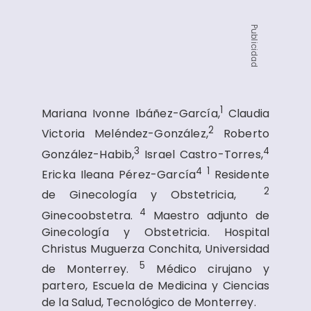
Publicidad
1
Mariana Ivonne Ibáñez-García,
Claudia
2
Victoria Meléndez-González,
Roberto
3
4
González-Habib,
Israel Castro-Torres,
4
1
Ericka Ileana Pérez-García
Residente
2
de Ginecología y Obstetricia,
4
Ginecoobstetra.
Maestro adjunto de
Ginecología y Obstetricia. Hospital
Christus Muguerza Conchita, Universidad
5
de Monterrey.
Médico cirujano y
partero, Escuela de Medicina y Ciencias
de la Salud, Tecnológico de Monterrey.