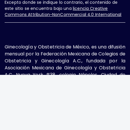
Excepto donde se indique lo contrario, el contenido de
este sitio se encuentra bajo una
licencia Creative
Commons Attribution-NonCommercial 4.0 International
Ginecología y Obstetricia de México, es una difusión
mensual por la Federación Mexicana de Colegios de
Obstetricia y Ginecología A.C., fundada por la
Asociación Mexicana de Ginecología y Obstetricia
A.C. Nueva York #38, colonia Nápoles, Ciudad de
México, Delegación Benito Juárez, CP 03810.
Teléfono: 5689-4320,
https://ginecologiayobstetricia.org.mx/,
enieto@enieto.mx. Editor responsable: Enrique
Nieto Ramírez. Reserva de derecho al uso exclusivo:
04-2017-080418390200-203. ISSN Electrónico:
2594-2034 ambos otorgados por el Instituto