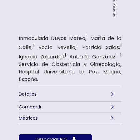
Publicidad
1
Inmaculada Duyos Mateo,
María de la
1
1
1
Calle,
Rocío Revello,
Patricia Salas,
1
1
1
Ignacio Zapardiel,
Antonio González
Servicio de Obstetricia y Ginecología,
Hospital Universitario La Paz, Madrid,
España.
Detalles
Compartir
Métricas
Descargar PDF