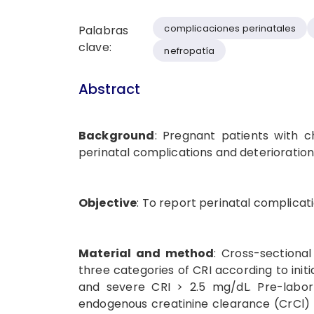
complicaciones perinatales
Palabras
clave:
nefropatía
Abstract
Background
: Pregnant patients with ch
perinatal complications and deterioration o
Objective
: To report perinatal complicat
Material and method
: Cross-sectiona
three categories of CRI according to initia
and severe CRI > 2.5 mg/dL. Pre-labo
endogenous creatinine clearance (CrCl) w