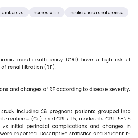
embarazo
hemodiálisis
insuficiencia renal crónica
ronic renal insufficiency (CRI) have a high risk of
f renal filtration (RF).
ions and changes of RF according to disease severity.
l study including 28 pregnant patients grouped into
l creatinine (Cr): mild CRI < 1.5, moderate CRI 1.5-2.5
r
vs
initial perinatal complications and changes in
ere reported. Descriptive statistics and Student t-