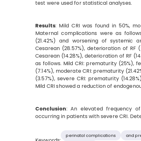
test were used for statistical analyses.
Results
: Mild CRI was found in 50%, mo
Maternal complications were as follows
(21.42%) and worsening of systemic ar
Cesarean (28.57%), deterioration of RF 
Cesarean (14.28%), deterioration of RF (1
as follows. Mild CRI: prematurity (25%), f
(7.14%), moderate CRI: prematurity (21.42
(3.57%), severe CRI: prematurity (14.28%)
Mild CRI showed a reduction of endogenou
Conclusion
: An elevated frequency of
occurring in patients with severe CRI. Dete
perinatal complications
and pr
Keywords: