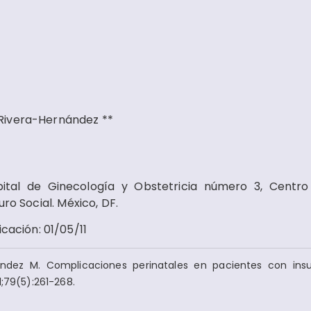
Rivera-Hernández **
pital de Ginecología y Obstetricia número 3, Centr
uro Social. México, DF.
icación
:
01/05/11
ndez M. Complicaciones perinatales en pacientes con insu
1;79(5):261-268.