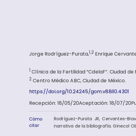
1,2
Jorge Rodríguez-Purata,
Enrique Cervant
1
Clínica de la Fertilidad “CdelaF”. Ciudad de
2
Centro Médico ABC, Ciudad de México.
https://doi.org/10.24245/gom.v88i10.4301
Recepción
:
18/05/20
Aceptación
:
18/07/20
P
Rodríguez-Purata JR, Cervantes-Bra
Cómo
citar
narrativa de la bibliografía. Ginecol 