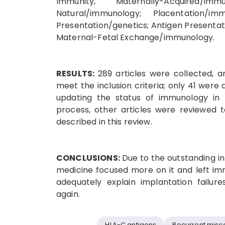
Immunity, Maternally-Acquired/im
Natural/immunology; Placentation/i
Presentation/genetics; Antigen Presenta
Maternal-Fetal Exchange/immunology.
RESULTS:
289 articles were collected, 
meet the inclusion criteria; only 41 were 
updating the status of immunology in 
process, other articles were reviewed 
described in this review.
CONCLUSIONS:
Due to the outstanding in
medicine focused more on it and left imm
adequately explain implantation failu
again.
HLA-C antigens
Recurrent misc