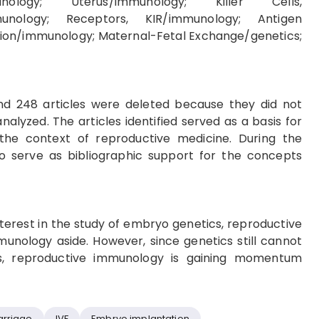
munology; Uterus/immunology; Killer Cells,
mmunology; Receptors, KIR/immunology; Antigen
tion/immunology; Maternal-Fetal Exchange/genetics;
and 248 articles were deleted because they did not
analyzed. The articles identified served as a basis for
the context of reproductive medicine. During the
to serve as bibliographic support for the concepts
terest in the study of embryo genetics, reproductive
unology aside. However, since genetics still cannot
res, reproductive immunology is gaining momentum
arriage
IVF
Embryo implantation