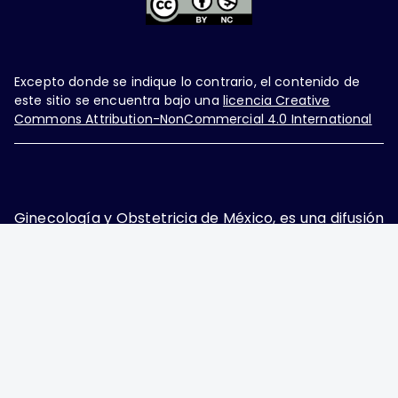
Excepto donde se indique lo contrario, el contenido de
este sitio se encuentra bajo una
licencia Creative
Commons Attribution-NonCommercial 4.0 International
Ginecología y Obstetricia de México, es una difusión
mensual por la Federación Mexicana de Colegios de
Obstetricia y Ginecología A.C., fundada por la
Asociación Mexicana de Ginecología y Obstetricia
A.C. Nueva York #38, colonia Nápoles, Ciudad de
México, Delegación Benito Juárez, CP 03810.
Teléfono: 5689-4320,
https://ginecologiayobstetricia.org.mx/,
enieto@enieto.mx. Editor responsable: Enrique