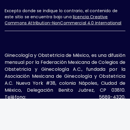
Excepto donde se indique lo contrario, el contenido de
este sitio se encuentra bajo una
licencia Creative
Commons Attribution-NonCommercial 4.0 International
Ginecología y Obstetricia de México, es una difusión
mensual por la Federación Mexicana de Colegios de
Obstetricia y Ginecología A.C., fundada por la
Asociación Mexicana de Ginecología y Obstetricia
A.C. Nueva York #38, colonia Nápoles, Ciudad de
México, Delegación Benito Juárez, CP 03810.
Teléfono: 5689-4320,
https://ginecologiayobstetricia.org.mx/,
enieto@enieto.mx. Editor responsable: Enrique
Nieto Ramírez. Reserva de derecho al uso exclusivo:
04-2017-080418390200-203. ISSN Electrónico: