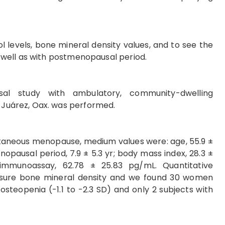
l levels, bone mineral density values, and to see the
well as with postmenopausal period.
sal study with ambulatory, community-dwelling
uárez, Oax. was performed.
taneous menopause, medium values were: age, 55.9 ±
opausal period, 7.9 ± 5.3 yr; body mass index, 28.3 ±
oimmunoassay, 62.78 ± 25.83 pg/mL. Quantitative
sure bone mineral density and we found 30 women
h osteopenia (-1.1 to -2.3 SD) and only 2 subjects with