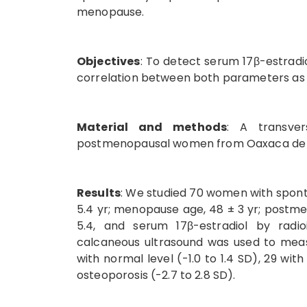
menopause.
Objectives
: To detect serum 17β-estradio
correlation between both parameters as 
Material and methods
: A transver
postmenopausal women from Oaxaca de J
Results
: We studied 70 women with spon
5.4 yr; menopause age, 48 ± 3 yr; postmen
5.4, and serum 17β-estradiol by radi
calcaneous ultrasound was used to mea
with normal level (-1.0 to 1.4 SD), 29 wit
osteoporosis (-2.7 to 2.8 SD).