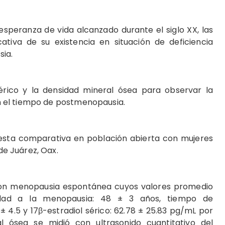
esperanza de vida alcanzado durante el siglo XX, las
ativa de su existencia en situación de deficiencia
ia.
 sérico y la densidad mineral ósea para observar la
 el tiempo de postmenopausia.
uesta comparativa en población abierta con mujeres
e Juárez, Oax.
 con menopausia espontánea cuyos valores promedio
edad a la menopausia: 48 ± 3 años, tiempo de
± 4.5 y 17β-estradiol sérico: 62.78 ± 25.83 pg/mL por
al ósea se midió con ultrasonido cuantitativo del