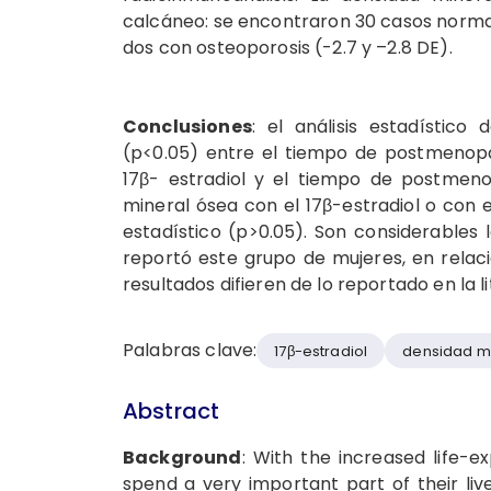
calcáneo: se encontraron 30 casos normales
dos con osteoporosis (-2.7 y –2.8 DE).
Conclusiones
: el análisis estadístico 
(p<0.05) entre el tiempo de postmenopa
17β- estradiol y el tiempo de postmeno
mineral ósea con el 17β-estradiol o con 
estadístico (p>0.05). Son considerables 
reportó este grupo de mujeres, en relac
resultados difieren de lo reportado en la l
Palabras clave:
17β-estradiol
densidad m
Abstract
Background
: With the increased life-
spend a very important part of their li