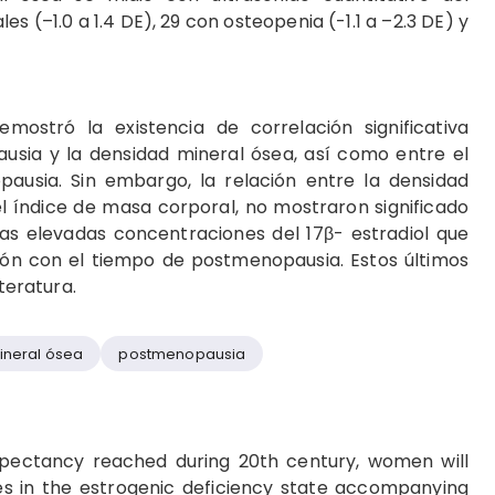
 (–1.0 a 1.4 DE), 29 con osteopenia (-1.1 a –2.3 DE) y
demostró la existencia de correlación significativa
usia y la densidad mineral ósea, así como entre el
pausia. Sin embargo, la relación entre la densidad
el índice de masa corporal, no mostraron significado
las elevadas concentraciones del 17β- estradiol que
ión con el tiempo de postmenopausia. Estos últimos
iteratura.
ineral ósea
postmenopausia
expectancy reached during 20th century, women will
ves in the estrogenic deficiency state accompanying