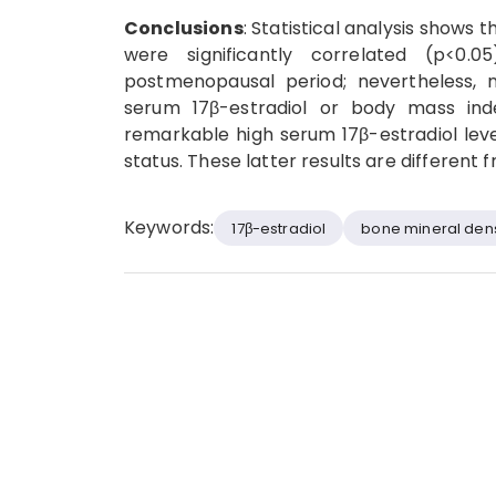
Conclusions
: Statistical analysis shows
were significantly correlated (p<0.
postmenopausal period; nevertheless, 
serum 17β-estradiol or body mass ind
remarkable high serum 17β-estradiol leve
status. These latter results are different 
Keywords:
17β-estradiol
bone mineral dens