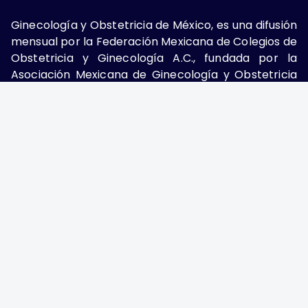
Ginecología y Obstetricia de México, es una difusión
mensual por la Federación Mexicana de Colegios de
Obstetricia y Ginecología A.C., fundada por la
Asociación Mexicana de Ginecología y Obstetricia
A.C. Nueva York #38, colonia Nápoles, Ciudad de
México, Delegación Benito Juárez, CP 03810.
Teléfono: 5689-4320,
https://ginecologiayobstetricia.org.mx/,
enieto@enieto.mx. Editor responsable: Enrique
Nieto Ramírez. Reserva de derecho al uso exclusivo:
04-2017-080418390200-203. ISSN Electrónico:
2594-2034 ambos otorgados por el Instituto
Nacional de Derechos de Autor. Encargado de la
última actualización: Edición y Farmacia S.A. de C.V.
(Nieto Editores), 2025.