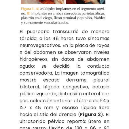
El puerperio transcurrió de manera
tórpida: a las 48 horas tuvo síntomas
neurovegetativos. En la placa de rayos
X del abdomen se observaron niveles
hidroaéreos, sin datos de abdomen
agudo; se decidió la conducta
conservadora. La imagen tomográfica
mostró escaso derrame pleural
bilateral, hígado congestivo, ectasia
piélica izquierda, distensión enteral por
gas, colección anterior al útero de 64 x
127 x 48 mm y escaso líquido libre
hacia el sitio del drenaje (
Figura 2
). El
ultrasonido pélvico reportó: útero en
ante-verso-flexión de 130 x 86 x 90