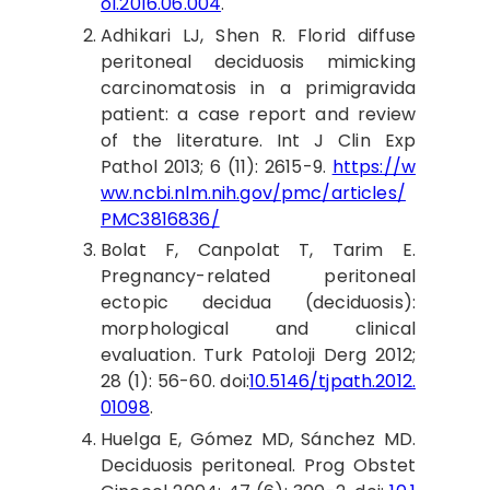
ol.2016.06.004
.
Adhikari LJ,
Shen R. Florid diffuse
peritoneal deciduosis mimicking
carcinomatosis in a primigravida
patient: a case report and review
of the literature. Int J Clin Exp
Pathol 2013; 6 (11): 2615-9.
https://w
ww.ncbi.nlm.nih.gov/pmc/articles/
PMC3816836/
Bolat F,
Canpolat T, Tarim E.
Pregnancy-related peritoneal
ectopic decidua (deciduosis):
morphological and clinical
evaluation. Turk Patoloji Derg 2012;
28 (1): 56-60. doi:
10.5146/tjpath.2012.
01098
.
Huelga E,
Gómez MD, Sánchez MD.
Deciduosis peritoneal. Prog Obstet