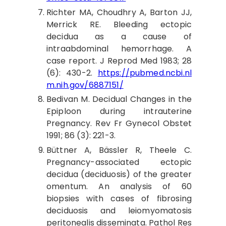
Richter MA,
Choudhry A, Barton JJ,
Merrick RE. Bleeding ectopic
decidua as a cause of
intraabdominal hemorrhage. A
case report. J Reprod Med 1983; 28
(6): 430-2.
https://pubmed.ncbi.nl
m.nih.gov/6887151/
Bedivan M.
Decidual Changes in the
Epiploon during intrauterine
Pregnancy. Rev Fr Gynecol Obstet
1991; 86 (3): 221-3.
Büttner A,
Bässler R, Theele C.
Pregnancy-associated ectopic
decidua (deciduosis) of the greater
omentum. An analysis of 60
biopsies with cases of fibrosing
deciduosis and leiomyomatosis
peritonealis disseminata. Pathol Res