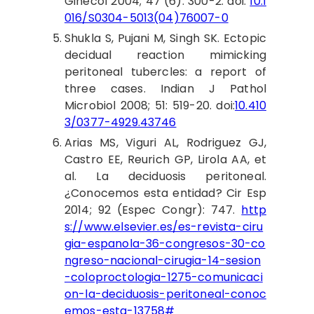
Ginecol 2004; 47 (6): 300-2. doi:
10.1
016/S0304-5013(04)76007-0
Shukla S,
Pujani M, Singh SK. Ectopic
decidual reaction mimicking
peritoneal tubercles: a report of
three cases. Indian J Pathol
Microbiol 2008; 51: 519-20. doi:
10.410
3/0377-4929.43746
Arias MS,
Viguri AL, Rodriguez GJ,
Castro EE, Reurich GP, Lirola AA, et
al. La deciduosis peritoneal.
¿Conocemos esta entidad? Cir Esp
2014; 92 (Espec Congr): 747.
http
s://www.elsevier.es/es-revista-ciru
gia-espanola-36-congresos-30-co
ngreso-nacional-cirugia-14-sesion
-coloproctologia-1275-comunicaci
on-la-deciduosis-peritoneal-conoc
emos-esta-13758#