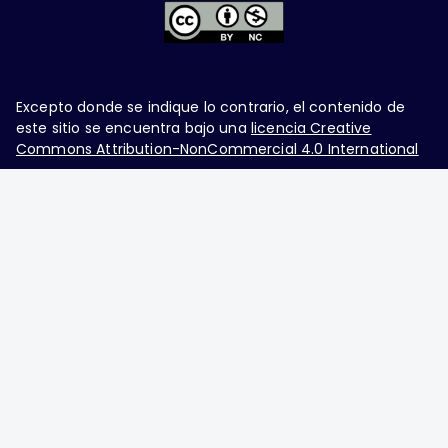
Excepto donde se indique lo contrario, el contenido de
este sitio se encuentra bajo una
licencia Creative
Commons Attribution-NonCommercial 4.0 International
Ginecología y Obstetricia de México, es una difusión
mensual por la Federación Mexicana de Colegios de
Obstetricia y Ginecología A.C., fundada por la
Asociación Mexicana de Ginecología y Obstetricia
A.C. Nueva York #38, colonia Nápoles, Ciudad de
México, Delegación Benito Juárez, CP 03810.
Teléfono: 5689-4320,
https://ginecologiayobstetricia.org.mx/,