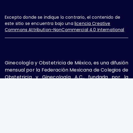
Excepto donde se indique lo contrario, el contenido de
este sitio se encuentra bajo una
licencia Creative
Commons Attribution-NonCommercial 4.0 International
Ginecología y Obstetricia de México, es una difusión
mensual por la Federación Mexicana de Colegios de
Obstetricia y Ginecología A.C., fundada por la
Asociación Mexicana de Ginecología y Obstetricia
A.C. Nueva York #38, colonia Nápoles, Ciudad de
México, Delegación Benito Juárez, CP 03810.
Teléfono: 5689-4320,
https://ginecologiayobstetricia.org.mx/,
enieto@enieto.mx. Editor responsable: Enrique
Nieto Ramírez. Reserva de derecho al uso exclusivo: