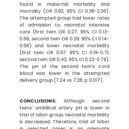
found in maternal morbidity and
mortality (OR 0.92; 95% CI 0.36-2.36).
The attempted group had lower rates
of admission to neonatal intensive
care (first twin OR 0.27; 95% CI 0.13-
0.56; second twin OR 0.29; 95% CI 0.14-
0.58) and lower neonatal morbidity
(first twin OR 0.37; 95% CI 0.19-0.71;
second twin OR 0.42; 95% CI 0.22-0.79).
The pH of the second twin’s cord
blood was lower in the attempted
delivery group (7.24 vs 7.28; p 0.017).
CONCLUSIONS:
Although second
twins’ umbilical artery pH is lower in
trial of labor group, neonatal morbidity
is decreased. Therefore, trial of labor
in selected cases is an adequate