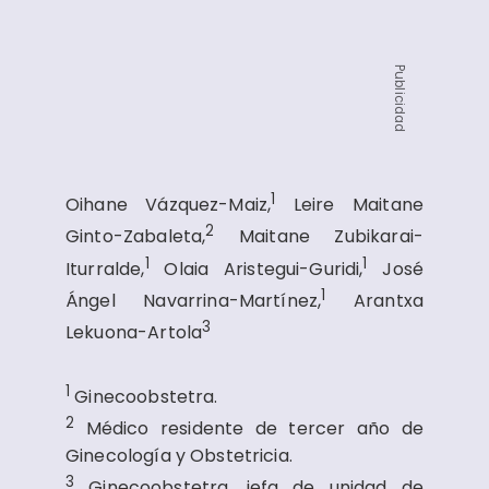
Publicidad
1
Oihane Vázquez-Maiz,
Leire Maitane
2
Ginto-Zabaleta,
Maitane Zubikarai-
1
1
Iturralde,
Olaia Aristegui-Guridi,
José
1
Ángel Navarrina-Martínez,
Arantxa
3
Lekuona-Artola
1
Ginecoobstetra.
2
Médico residente de tercer año de
Ginecología y Obstetricia.
3
Ginecoobstetra, jefa de unidad de