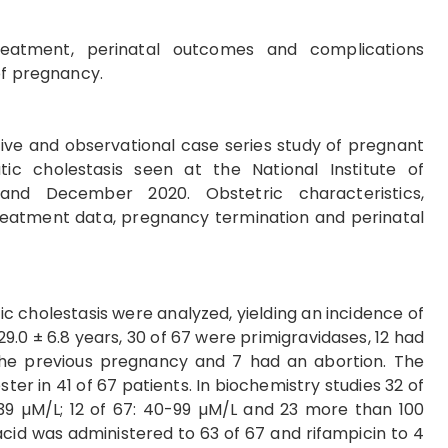
eatment, perinatal outcomes and complications
of pregnancy.
ive and observational case series study of pregnant
tic cholestasis seen at the National Institute of
and December 2020. Obstetric characteristics,
treatment data, pregnancy termination and perinatal
c cholestasis were analyzed, yielding an incidence of
.0 ± 6.8 years, 30 of 67 were primigravidases, 12 had
n the previous pregnancy and 7 had an abortion. The
ster in 41 of 67 patients. In biochemistry studies 32 of
39 µM/L; 12 of 67: 40-99 µM/L and 23 more than 100
cid was administered to 63 of 67 and rifampicin to 4