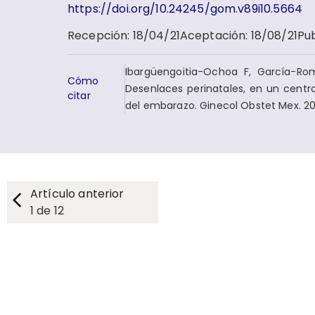
https://doi.org/10.24245/gom.v89i10.5664
Recepción
:
18/04/21
Aceptación
:
18/08/21
Pub
Ibargüengoitia-Ochoa F, García-Rom
Cómo
Desenlaces perinatales, en un centro
citar
del embarazo. Ginecol Obstet Mex. 202
Artículo anterior
1
de
12