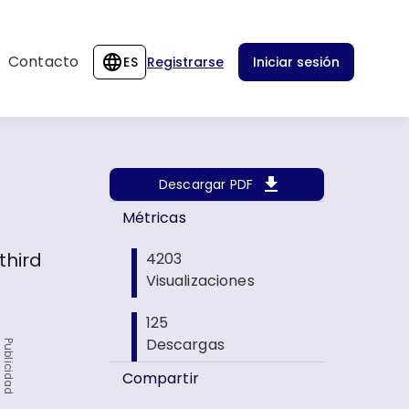
Contacto
ES
Registrarse
Iniciar sesión
Descargar PDF
e
Métricas
third
4203
Visualizaciones
125
Descargas
Publicidad
Compartir