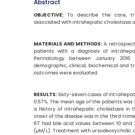
Abstract
OBJECTIVE:
To describe the care, tr
associated with intrahepatic cholestasis 
MATERIALS AND METHODS:
A retrospect
patients with a diagnosis of intrahepa
Perinatology between January 2016 
demographic, clinical, biochemical and 
outcomes were evaluated.
RESULTS:
Sixty-seven cases of intrahepati
0.57%. The mean age of the patients was 29
a history of intrahepatic cholestasis i
onset of the disease was in the third trime
67 had bile acid values between 10 and 
(µM/L). Treatment with ursodeoxycholic a