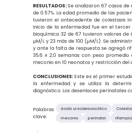
RESULTADOS:
Se analizaron 67 casos de c
de 0.57%. La edad promedio de las pacient
tuvieron el antecedente de colestasis i
inicio de la enfermedad fue en el tercer
bioquímica 32 de 67 tuvieron valores de ác
µM/L y 23 más de 100 (µM/L). Se administ
y ante la falta de respuesta se agregó r
35.6 ± 2.0 semanas con peso promedio d
meconio en 10 neonatos y restricción del c
CONCLUSIONES:
Este es el primer estud
la enfermedad y se utiliza la determi
diagnóstico. Los desenlaces perinatales co
ácido ursodesoxicólico
Colesta
Palabras
clave:
meconio
perinatal
rifampic