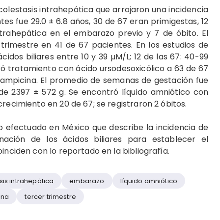
olestasis intrahepática que arrojaron una incidencia
es fue 29.0 ± 6.8 años, 30 de 67 eran primigestas, 12
ntrahepática en el embarazo previo y 7 de óbito. El
 trimestre en 41 de 67 pacientes. En los estudios de
idos biliares entre 10 y 39 µM/L; 12 de las 67: 40-99
ró tratamiento con ácido ursodesoxicólico a 63 de 67
ifampicina. El promedio de semanas de gestación fue
e 2397 ± 572 g. Se encontró líquido amniótico con
recimiento en 20 de 67; se registraron 2 óbitos.
io efectuado en México que describe la incidencia de
nación de los ácidos biliares para establecer el
inciden con lo reportado en la bibliografía.
sis intrahepática
embarazo
líquido amniótico
ina
tercer trimestre