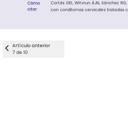
Cortés GEI, Witvrun ÁJN, Sánchez RG
Cómo
citar
con condilomas cervicales tratadas co
Artículo anterior
7
de
10