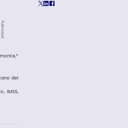
Publicidad
lmonte,*
cano del
o, IMSS,