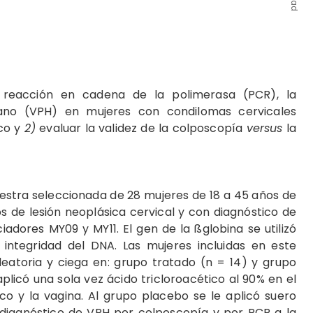
 reacción en cadena de la polimerasa (PCR), la
mano (VPH) en mujeres con condilomas cervicales
ico y
2)
evaluar la validez de la colposcopía
versus
la
estra seleccionada de 28 mujeres de 18 a 45 años de
s de lesión neoplásica cervical y con diagnóstico de
iciadores MY09 y MY11. El gen de la ßglobina se utilizó
 integridad del DNA. Las mujeres incluidas en este
eatoria y ciega en: grupo tratado (n = 14) y grupo
plicó una sola vez ácido tricloroacético al 90% en el
aco y la vagina. Al grupo placebo se le aplicó suero
el diagnóstico de VPH por colposcopía y por PCR a la