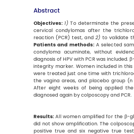
Abstract
Objectives:
1)
To determinate the prese
cervical condylomas after the trichlor
reaction (PCR) test, and
2)
to validate t
Patients and methods:
A selected samp
condyloma acuminate, without evidence
diagnosis of HPV with PCR was included. β
integrity marker. Women included in this 
were treated just one time with trichloro
the vagina areas, and placebo group (n =
After eight weeks of being applied t
diagnosed again by colposcopy and PCR.
Results:
All women amplified for the β-gl
did not show amplification. The colposcop
positive true and six negative true tests