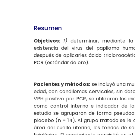
Resumen
Objetivos:
1)
determinar, mediante la
existencia del virus del papiloma hu
después de aplicarles ácido tricloroacét
PCR (estándar de oro).
Pacientes y métodos:
se incluyó una mu
edad, con condilomas cervicales, sin dato
VPH positivo por PCR, se utilizaron los in
como control interno e indicador de la
estudio se agruparon de forma pseudoal
placebo (n = 14). Al grupo tratado se le a
área del cuello uterino, los fondos de s
fisiológico. El seguimiento consistió en 