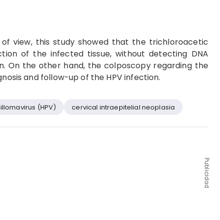
f view, this study showed that the trichloroacetic
ction of the infected tissue, without detecting DNA
n. On the other hand, the colposcopy regarding the
gnosis and follow-up of the HPV infection.
llomavirus (HPV)
cervical intraepitelial neoplasia
Publicidad