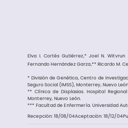
Elva I. Cortés Gutiérrez,* Joel N. Witvru
Fernando Hernández Garza,** Ricardo M. Ce
* División de Genética, Centro de Investiga
Seguro Social (IMSS), Monterrey, Nuevo León
** Clínica de Displasias. Hospital Region
Monterrey, Nuevo León.
*** Facultad de Enfermería. Universidad A
Recepción
:
18/08/04
Aceptación
:
18/12/04
Pu