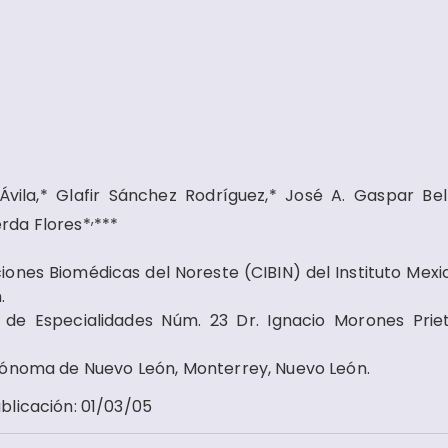
n Ávila,* Glafir Sánchez Rodríguez,* José A. Gaspar Be
,
rda Flores*
***
ciones Biomédicas del Noreste (CIBIN) del Instituto Mexi
.
al de Especialidades Núm. 23 Dr. Ignacio Morones Priet
utónoma de Nuevo León, Monterrey, Nuevo León.
blicación
:
01/03/05