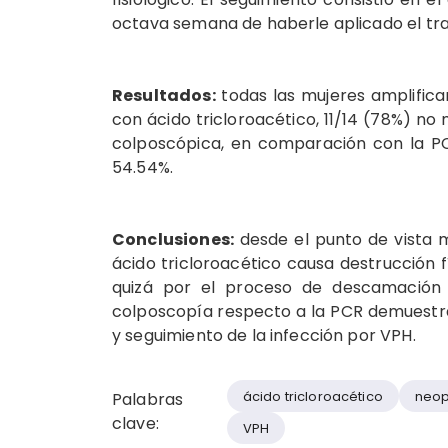
octava semana de haberle aplicado el tr
Resultados:
todas las mujeres amplifica
con ácido tricloroacético, 11/14 (78%) no
colposcópica, en comparación con la PCR,
54.54%.
Conclusiones:
desde el punto de vista m
ácido tricloroacético causa destrucción fí
quizá por el proceso de descamación ce
colposcopía respecto a la PCR demuestra
y seguimiento de la infección por VPH.
ácido tricloroacético
neopl
Palabras
clave:
VPH