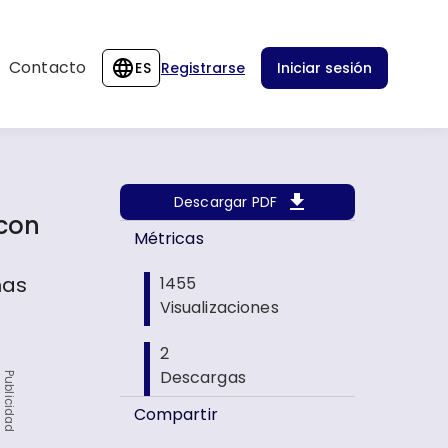
Contacto
ES
Registrarse
Iniciar sesión
Descargar PDF
 con
Métricas
mas
1455
Visualizaciones
2
Descargas
Publicidad
Compartir