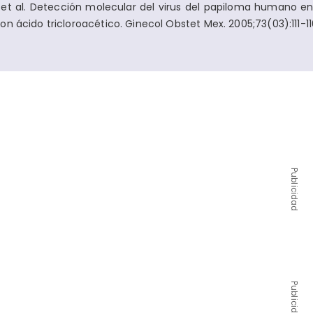
, et al. Detección molecular del virus del papiloma humano e
n ácido tricloroacético. Ginecol Obstet Mex. 2005;73(03):111-11
Publicidad
Publicidad