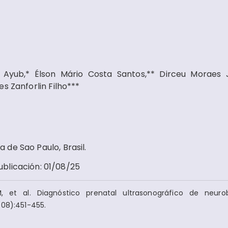
 Ayub,* Élson Mário Costa Santos,** Dirceu Moraes J
s Zanforlin Filho***
de Sao Paulo, Brasil.
ublicación
:
01/08/25
, et al. Diagnóstico prenatal ultrasonográfico de neuro
(08):451-455.