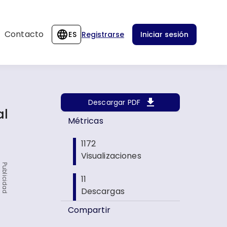
Contacto
ES
Registrarse
Iniciar sesión
Descargar PDF
al
Métricas
1172
Visualizaciones
Publicidad
11
Descargas
Compartir