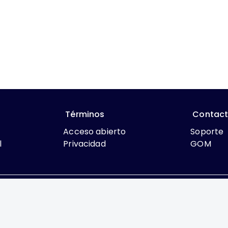
Términos
Contac
Acceso abierto
Soporte
l
Privacidad
GOM
que lo contrario, el contenido de este sitio se encuentra bajo
rcial 4.0 International