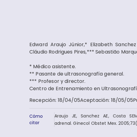
Edward Araujo Júnior,* Elizabeth Sanchez
Cláudio Rodrigues Pires,*** Sebastião Marque
* Médico asistente.
** Pasante de ultrasonografía general.
*** Profesor y director.
Centro de Entrenamiento en Ultrasonografía 
Recepción
:
18/04/05
Aceptación
:
18/05/05
P
Araujo JE, Sanchez AE, Costa SEM
Cómo
citar
adrenal. Ginecol Obstet Mex. 2005;73