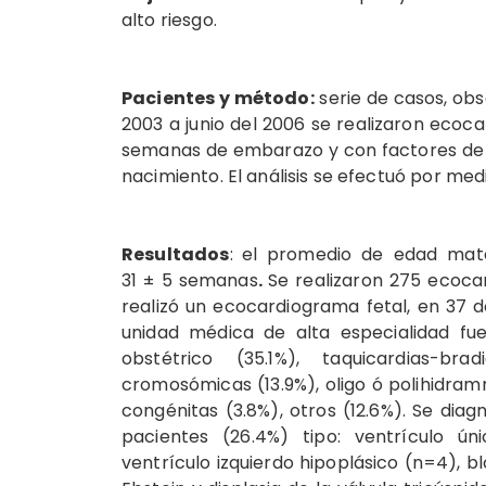
alto riesgo.
Pacientes y método:
serie de casos, obs
2003 a junio del 2006 se realizaron ecoc
semanas de embarazo y con factores de alt
nacimiento. El análisis se efectuó por med
Resultados
:
el promedio de edad mate
31 ± 5 semanas
.
Se realizaron 275 ecoca
realizó un ecocardiograma fetal, en 37 d
unidad médica de alta especialidad fue
obstétrico (35.1%), taquicardias-bra
cromosómicas (13.9%), oligo ó polihidram
congénitas (3.8%), otros (12.6%). Se dia
pacientes (26.4%) tipo: ventrículo ún
ventrículo izquierdo hipoplásico (n=4), b