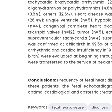
tachycardia-bradycardia-arrhythmia (
oligohydramnios or polyhydramnios (4.8%)
(3.8%), others (12.6%). Heart disease w
(26.4%): unique ventricle (n=5), hypoplas
(n=4), congenital complete heart bloc
tricuspid valves (n=12), tumor (n=5), ect
supraventricular tachycardia (n=4), supr
was confirmed at childbirth in 99.5% of 
arrhythmia and cardiac insufficiency in 19
birth) were evaluated at beginning throu
were transferred to the service of pediatr
Conclusions:
Frequency of fetal heart dise
these patients, the fetal echocardiog
optimal cardiological and obstetric treatm
Keywords:
fetal heart disease
diagnosis