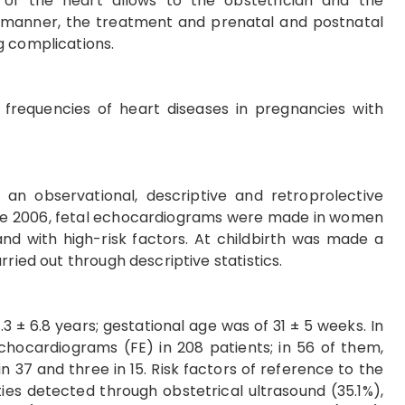
s of the heart allows to the obstetrician and the
ely manner, the treatment and prenatal and postnatal
g complications.
frequencies of heart diseases in pregnancies with
 an observational, descriptive and retroprolective
une 2006, fetal echocardiograms were made in women
nd with high-risk factors. At childbirth was made a
ried out through descriptive statistics.
 ± 6.8 years; gestational age was of 31 ± 5 weeks. In
echocardiograms (FE) in 208 patients; in 56 of them,
37 and three in 15. Risk factors of reference to the
ies detected through obstetrical ultrasound (35.1%),