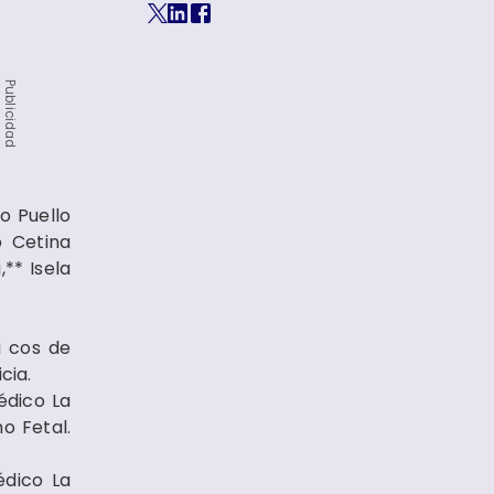
Publicidad
o Puello
o Cetina
** Isela
i cos de
cia.
édico La
o Fetal.
édico La