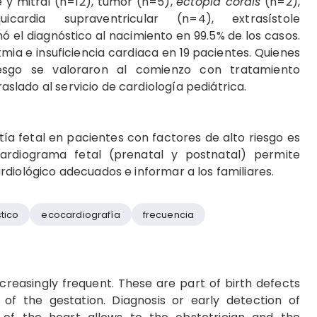
de y mitral (n=12), tumor (n=5),
ectopia cordis
(n=2),
uicardia supraventricular (n=4), extrasístole
ó el diagnóstico al nacimiento en 99.5% de los casos.
tmia e insuficiencia cardiaca en 19
pacientes. Quienes
iesgo se valoraron al comienzo con tratamiento
raslado al servicio de cardiología pediátrica.
tía fetal en pacientes con factores de alto riesgo es
ardiograma fetal (prenatal y postnatal) permite
diológico adecuados e informar a los familiares.
tico
ecocardiografía
frecuencia
creasingly frequent. These are part of birth defects
 of the gestation. Diagnosis or early detection of