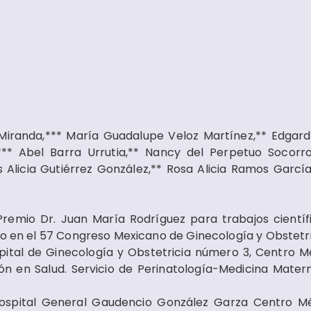
s Miranda,*** María Guadalupe Veloz Martínez,** Edgard
** Abel Barra Urrutia,** Nancy del Perpetuo Socorr
Alicia Gutiérrez González,** Rosa Alicia Ramos García,
 Premio Dr. Juan María Rodríguez para trabajos científ
to en el 57 Congreso Mexicano de Ginecología y Obstetri
spital de Ginecología y Obstetricia número 3, Centro M
ón en Salud. Servicio de Perinatología-Medicina Matern
 Hospital General Gaudencio González Garza Centro M