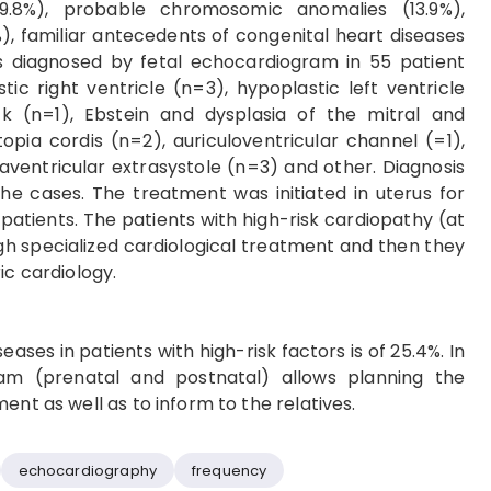
29.8%), probable chromosomic anomalies (13.9%),
, familiar antecedents of congenital heart diseases
as diagnosed by fetal echocardiogram in 55 patient
tic right ventricle (n=3), hypoplastic left ventricle
k (n=1), Ebstein and dysplasia of the mitral and
opia cordis (n=2), auriculoventricular channel (=1),
aventricular extrasystole (n=3) and other. Diagnosis
the cases. The treatment was initiated in uterus for
 patients. The patients with high-risk cardiopathy (at
gh specialized cardiological treatment and then they
ic cardiology.
ases in patients with high-risk factors is of 25.4%. In
ram (prenatal and postnatal) allows planning the
ent as well as to inform to the relatives.
echocardiography
frequency