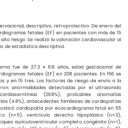
ervacional, descriptivo, retroprolectivo. De enero del
ardiogramas fetales (EF) en pacientes con más de 15
o riesgo. Se realizó la valoración cardiovascular al
io de estadística descriptiva.
rna fue de 27.3 ± 6.8 años, edad gestacional de
rdiogramas fetales (EF) en 208 pacientes. En 156 se
os y en 15 tres
.
Los factores de riesgo de envío a la
ron: anormalidades detectadas por el ultrasonido
dicardiasarritmias (29.8%), probables anomalías
nios (4.8%), antecedentes familiares de cardiopatías
gnosticó cardiopatía por ecocardiograma fetal en 55
ico (n=5), ventrículo derecho hipoplásico (n=3),
loqueo auriculoventricular completo congénito (n=1),