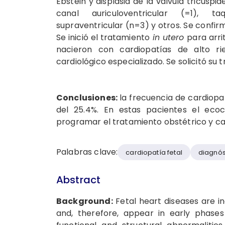
Ebstein y displasia de la válvula tricúspi
canal auriculoventricular (=1), taq
supraventricular (n=3) y otros. Se confirm
Se inició el tratamiento
in utero
para arri
nacieron con cardiopatías de alto r
cardiológico especializado. Se solicitó su t
Conclusiones:
la frecuencia de cardiopa
del 25.4%. En estas pacientes el ecoc
programar el tratamiento obstétrico y car
Palabras clave:
cardiopatía fetal
diagnós
Abstract
Background:
Fetal heart diseases are in
and, therefore, appear in early phases