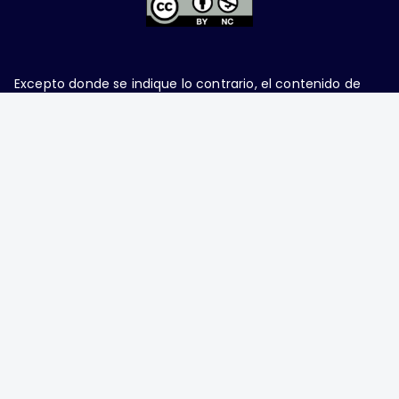
Excepto donde se indique lo contrario, el contenido de
este sitio se encuentra bajo una
licencia Creative
Commons Attribution-NonCommercial 4.0 International
Ginecología y Obstetricia de México, es una difusión
mensual por la Federación Mexicana de Colegios de
Obstetricia y Ginecología A.C., fundada por la
Asociación Mexicana de Ginecología y Obstetricia
A.C. Nueva York #38, colonia Nápoles, Ciudad de
México, Delegación Benito Juárez, CP 03810.
Teléfono: 5689-4320,
https://ginecologiayobstetricia.org.mx/,
enieto@enieto.mx. Editor responsable: Enrique