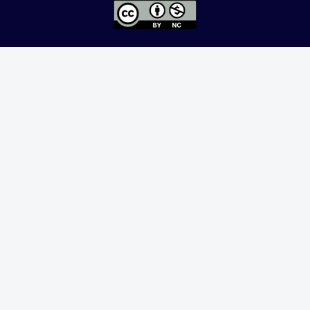
Excepto donde se indique lo contrario, el contenido de
este sitio se encuentra bajo una
licencia Creative
Commons Attribution-NonCommercial 4.0 International
Ginecología y Obstetricia de México, es una difusión
mensual por la Federación Mexicana de Colegios de
Obstetricia y Ginecología A.C., fundada por la
Asociación Mexicana de Ginecología y Obstetricia
A.C. Nueva York #38, colonia Nápoles, Ciudad de
México, Delegación Benito Juárez, CP 03810.
Teléfono: 5689-4320,
https://ginecologiayobstetricia.org.mx/,