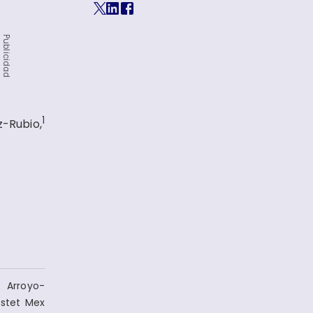
Publicidad
1
z-Rubio,
 Arroyo-
bstet Mex