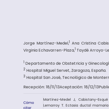
1
Jorge Martínez-Medel,
Ana Cristina Cabis
1
Virginia Echavarren-Plaza,
Taydé Arroyo-L
1
Departamento de Obstetricia y Ginecología,
2
Hospital Miguel Servet, Zaragoza, España.
3
Hospital San José, Tecnológico de Monterr
Recepción
:
18/11/13
Aceptación
:
18/12/13
Publi
Martínez-Medel J, Cabistany-Esqué
Cómo
Lemarroy T. Ectasia ductal mamaria 
citar