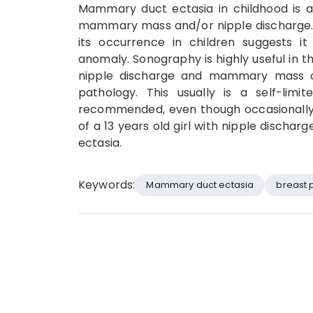
Mammary duct ectasia in childhood is a 
mammary mass and/or nipple discharge. E
its occurrence in children suggests
anomaly. Sonography is highly useful in th
nipple discharge and mammary mass ca
pathology. This usually is a self-lim
recommended, even though occasionally 
of a 13 years old girl with nipple discha
ectasia.
Keywords:
Mammary duct ectasia
breast 