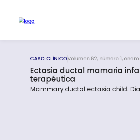
CASO CLÍNICO
Volumen 82, número 1, enero
Ectasia ductal mamaria infan
terapéutica
Mammary ductal ectasia child. Di