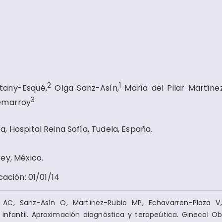
2
1
tany-Esqué,
Olga Sanz-Asín,
María del Pilar Martíne
3
emarroy
 Hospital Reina Sofía, Tudela, España.
ey, México.
cación
:
01/01/14
 AC, Sanz-Asín O, Martínez-Rubio MP, Echavarren-Plaza V,
infantil. Aproximación diagnóstica y terapeútica. Ginecol O