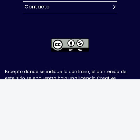
Contacto
Excepto donde se indique lo contrario, el contenido de
este sitio se encuentra bajo una
licencia Creative
Commons Attribution-NonCommercial 4.0 International
Ginecología y Obstetricia de México, es una difusión
mensual por la Federación Mexicana de Colegios de
Obstetricia y Ginecología A.C., fundada por la