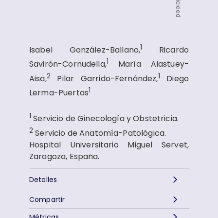
Publicidad
1
Isabel González-Ballano,
Ricardo
1
Savirón-Cornudella,
María Alastuey-
2
1
Aisa,
Pilar Garrido-Fernández,
Diego
1
Lerma-Puertas
1
Servicio de Ginecología y Obstetricia.
2
Servicio de Anatomía-Patológica.
Hospital Universitario Miguel Servet,
Zaragoza, España.
Detalles
Compartir
Métricas