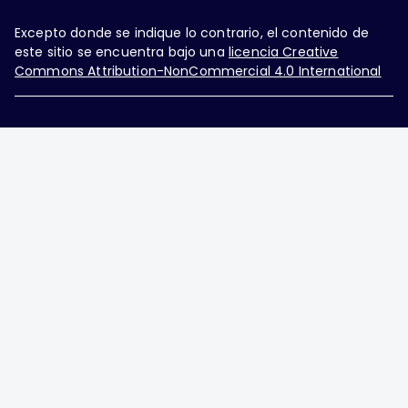
Excepto donde se indique lo contrario, el contenido de
este sitio se encuentra bajo una
licencia Creative
Commons Attribution-NonCommercial 4.0 International
Ginecología y Obstetricia de México, es una difusión
mensual por la Federación Mexicana de Colegios de
Obstetricia y Ginecología A.C., fundada por la
Asociación Mexicana de Ginecología y Obstetricia
A.C. Nueva York #38, colonia Nápoles, Ciudad de
México, Delegación Benito Juárez, CP 03810.
Teléfono: 5689-4320,
https://ginecologiayobstetricia.org.mx/,
enieto@enieto.mx. Editor responsable: Enrique
Nieto Ramírez. Reserva de derecho al uso exclusivo:
04-2017-080418390200-203. ISSN Electrónico: