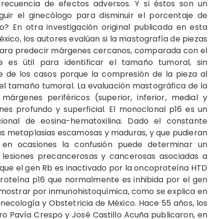
 frecuencia de efectos adversos. Y si éstos son un
ir el ginecólogo para disminuir el porcentaje de
? En otra investigación original publicada en esta
xico, los autores evalúan si la mastografía de piezas
 para predecir márgenes cercanos, comparada con el
ue es útil para identificar el tamaño tumoral, sin
te de los casos porque la compresión de la pieza al
 el tamaño tumoral. La evaluación mastográfica de la
 márgenes periféricos (superior, inferior, medial y
nes profundo y superficial. El monoclonal p16 es un
cional de eosina-hematoxilina. Dado el constante
las metaplasias escamosas y maduras, y que pudieran
e en ocasiones la confusión puede determinar un
as lesiones precancerosas y cancerosas asociadas a
s que el gen Rb es inactivado por la oncoproteína HTD
roteína p16 que normalmente es inhibida por el gen
emostrar por inmunohistoquímica, como se explica en
necología y Obstetricia de México. Hace 55 años, los
o Pavía Crespo y José Castillo Acuña publicaron, en