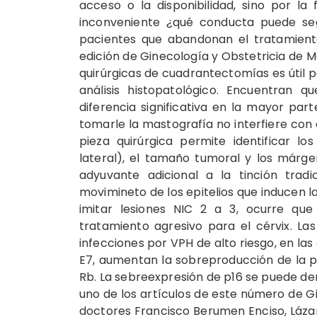
acceso o la disponibilidad, sino por la
inconveniente ¿qué conducta puede segu
pacientes que abandonan el tratamiento
edición de Ginecología y Obstetricia de Mé
quirúrgicas de cuadrantectomías es útil
análisis histopatológico. Encuentran q
diferencia significativa en la mayor par
tomarle la mastografía no interfiere con
pieza quirúrgica permite identificar los
lateral), el tamaño tumoral y los márge
adyuvante adicional a la tinción tradi
movimineto de los epitelios que inducen 
imitar lesiones NIC 2 a 3, ocurre qu
tratamiento agresivo para el cérvix. L
infecciones por VPH de alto riesgo, en la
E7, aumentan la sobreproducción de la p
Rb. La sebreexpresión de p16 se puede d
uno de los artículos de este número de Gi
doctores Francisco Berumen Enciso, Lázar