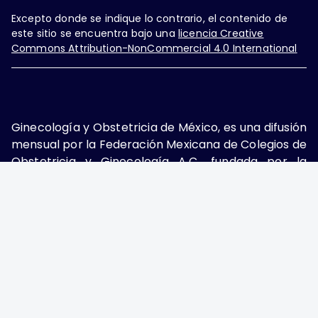
Excepto donde se indique lo contrario, el contenido de
este sitio se encuentra bajo una
licencia Creative
Commons Attribution-NonCommercial 4.0 International
Ginecología y Obstetricia de México, es una difusión
mensual por la Federación Mexicana de Colegios de
Obstetricia y Ginecología A.C., fundada por la
Asociación Mexicana de Ginecología y Obstetricia
A.C. Nueva York #38, colonia Nápoles, Ciudad de
México, Delegación Benito Juárez, CP 03810.
Teléfono: 5689-4320,
https://ginecologiayobstetricia.org.mx/,
enieto@enieto.mx. Editor responsable: Enrique
Nieto Ramírez. Reserva de derecho al uso exclusivo:
04-2017-080418390200-203. ISSN Electrónico:
2594-2034 ambos otorgados por el Instituto