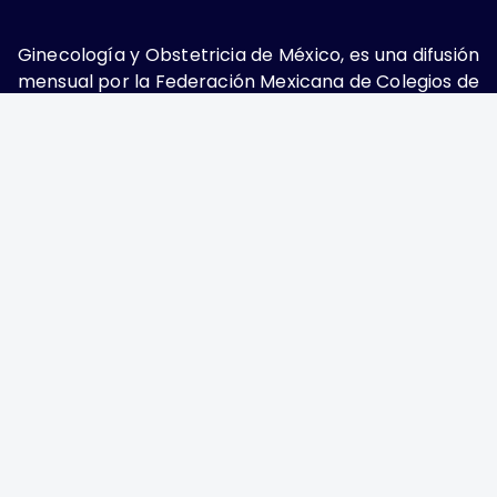
Ginecología y Obstetricia de México, es una difusión
mensual por la Federación Mexicana de Colegios de
Obstetricia y Ginecología A.C., fundada por la
Asociación Mexicana de Ginecología y Obstetricia
A.C. Nueva York #38, colonia Nápoles, Ciudad de
México, Delegación Benito Juárez, CP 03810.
Teléfono: 5689-4320,
https://ginecologiayobstetricia.org.mx/,
enieto@enieto.mx. Editor responsable: Enrique
Nieto Ramírez. Reserva de derecho al uso exclusivo:
04-2017-080418390200-203. ISSN Electrónico:
2594-2034 ambos otorgados por el Instituto
Nacional de Derechos de Autor. Encargado de la
última actualización: Edición y Farmacia S.A. de C.V.
(Nieto Editores), 2025.