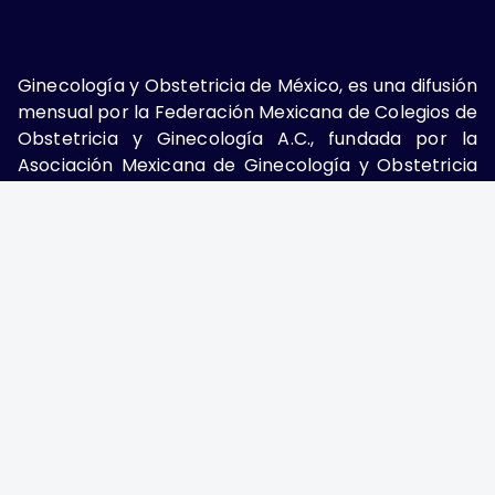
Ginecología y Obstetricia de México, es una difusión
mensual por la Federación Mexicana de Colegios de
Obstetricia y Ginecología A.C., fundada por la
Asociación Mexicana de Ginecología y Obstetricia
A.C. Nueva York #38, colonia Nápoles, Ciudad de
México, Delegación Benito Juárez, CP 03810.
Teléfono: 5689-4320,
https://ginecologiayobstetricia.org.mx/,
enieto@enieto.mx. Editor responsable: Enrique
Nieto Ramírez. Reserva de derecho al uso exclusivo:
04-2017-080418390200-203. ISSN Electrónico:
2594-2034 ambos otorgados por el Instituto
Nacional de Derechos de Autor. Encargado de la
última actualización: Edición y Farmacia S.A. de C.V.
(Nieto Editores), 2025.