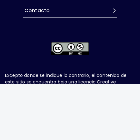
Contacto
Excepto donde se indique lo contrario, el contenido de
este sitio se encuentra bajo una
licencia Creative
Commons Attribution-NonCommercial 4.0 International
Ginecología y Obstetricia de México, es una difusión
mensual por la Federación Mexicana de Colegios de
Obstetricia y Ginecología A.C., fundada por la