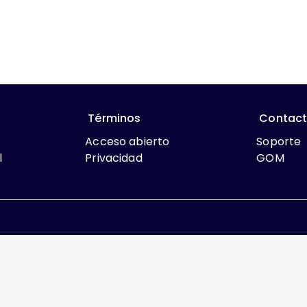
Términos
Contac
Acceso abierto
Soporte
l
Privacidad
GOM
que lo contrario, el contenido de este sitio se encuentra bajo
rcial 4.0 International