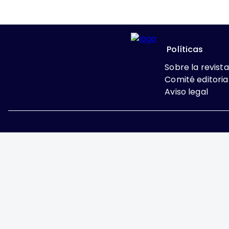
Políticas
Sobre la revista
Comité editoria
Aviso legal
Excepto donde se indi
Attribution-NonComme
Ginecología y Obstetricia de 