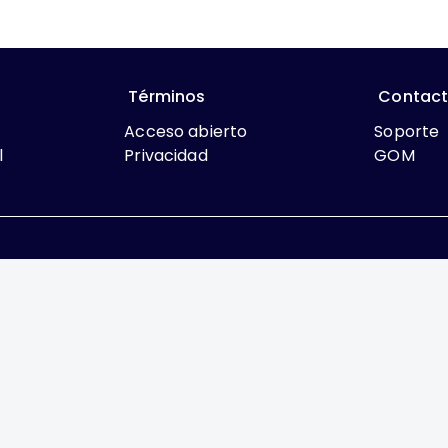
Términos
Contac
Acceso abierto
Soporte
l
Privacidad
GOM
que lo contrario, el contenido de este sitio se encuentra bajo
rcial 4.0 International
México, es una difusión mensual por la Federación Mexic