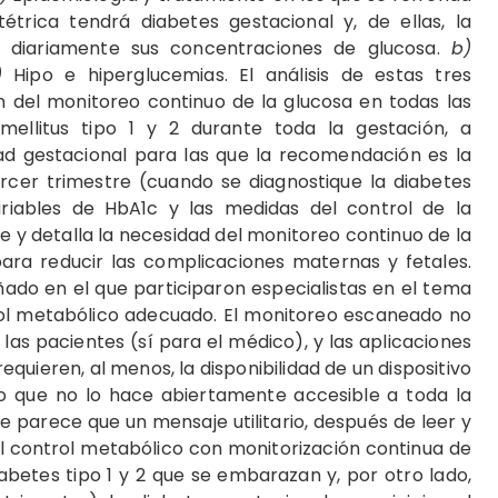
étrica tendrá diabetes gestacional y, de ellas, la
 diariamente sus concentraciones de glucosa.
b)
)
Hipo e hiperglucemias. El análisis de estas tres
n del monitoreo continuo de la glucosa en todas las
ellitus tipo 1 y 2 durante toda la gestación, a
ad gestacional para las que la recomendación es la
ercer trimestre (cuando se diagnostique la diabetes
riables de HbA1c y las medidas del control de la
nte y detalla la necesidad del monitoreo continuo de la
ra reducir las complicaciones maternas y fetales.
ado en el que participaron especialistas en el tema
rol metabólico adecuado. El monitoreo escaneado no
as las pacientes (sí para el médico), y las aplicaciones
equieren, al menos, la disponibilidad de un dispositivo
 lo que no lo hace abiertamente accesible a toda la
e parece que un mensaje utilitario, después de leer y
l control metabólico con monitorización continua de
abetes tipo 1 y 2 que se embarazan y, por otro lado,