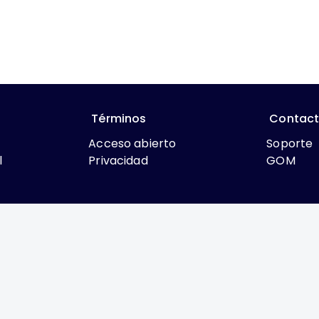
Términos
Contac
Acceso abierto
Soporte
l
Privacidad
GOM
que lo contrario, el contenido de este sitio se encuentra bajo
rcial 4.0 International