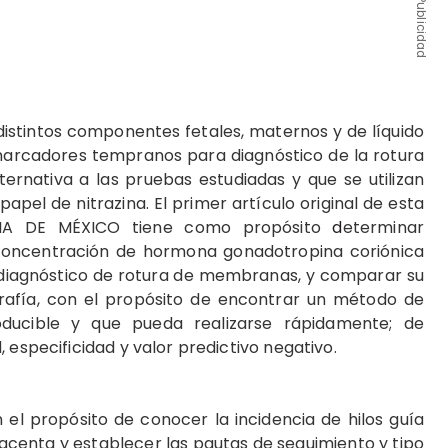
Publicidad
distintos componentes fetales, maternos y de líquido
marcadores tempranos para diagnóstico de la rotura
nativa a las pruebas estudiadas y que se utilizan
pel de nitrazina. El primer artículo original de esta
CIA DE MÉXICO tiene como propósito
d
eterminar
a concentración de hormona gonadotropina coriónica
diagnóstico de rotura de membranas, y comparar su
ografía, con el propósito de encontrar un método de
roducible y que pueda realizarse rápidamente; de
 especificidad y valor predictivo negativo.
n el propósito de conocer la incidencia de hilos guía
lacenta y establecer las pautas de seguimiento y tipo