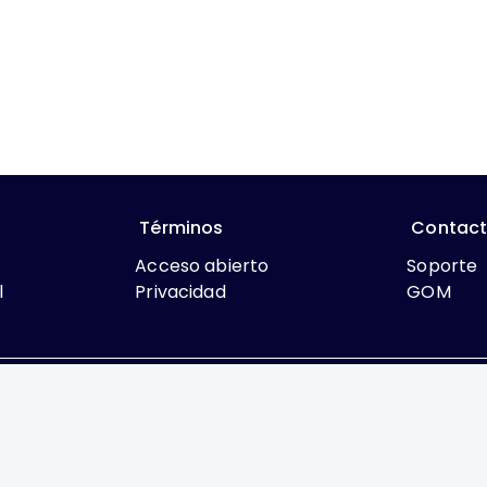
Términos
Contac
Acceso abierto
Soporte
l
Privacidad
GOM
que lo contrario, el contenido de este sitio se encuentra bajo
rcial 4.0 International