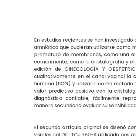
En estudios recientes se han investigado 
amniótico que pudieran utilizarse como 
prematura de membranas, como una alter
comúnmente, como la cristalografía y el pa
edición de GINECOLOGÍA Y OBSTETRI
cualitativamente en el canal vaginal l
humana (hCG) y utilizarla como método 
valor predictivo positivo con la cristal
diagnóstico confiable, fácilmente rep
manera secundaria evaluar su sensibilidad,
El segundo artículo original se diseñó co
visibles del DIU TCu 380-A aplicado pos p