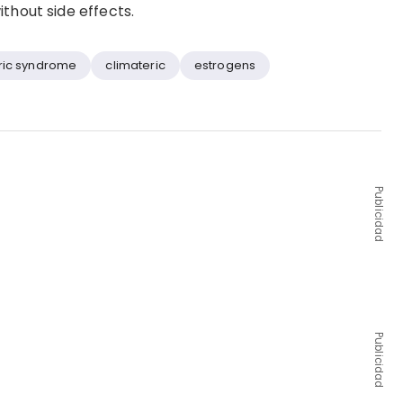
thout side effects.
ric syndrome
climateric
estrogens
Publicidad
Publicidad