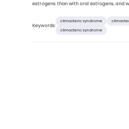
estrogens than with oral estrogens, and wi
climacteric syndrome
climacte
Keywords:
climacteric syndrome