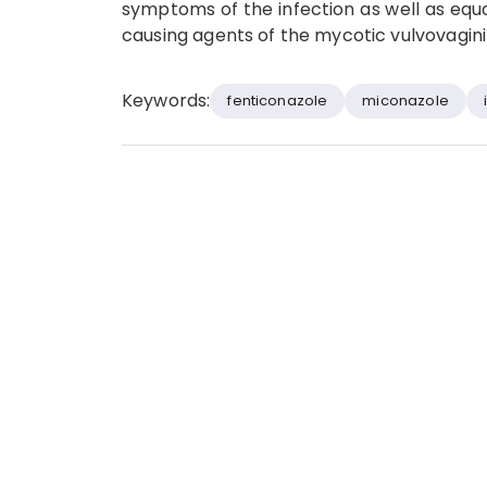
symptoms of the infection as well as equal
causing agents of the mycotic vulvovaginit
Keywords:
fenticonazole
miconazo­le