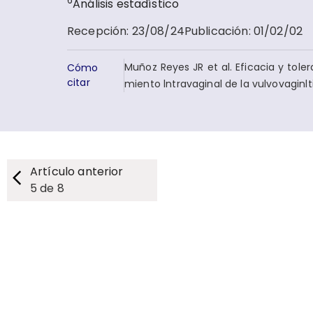
6
Análisis estadístico
Recepción
:
23/08/24
Publicación
:
01/02/02
Muñoz Reyes JR et al. Eficacia y to­
Cómo
citar
miento lntravaginal de la vulvovagi­nl
Artículo anterior
5
de
8