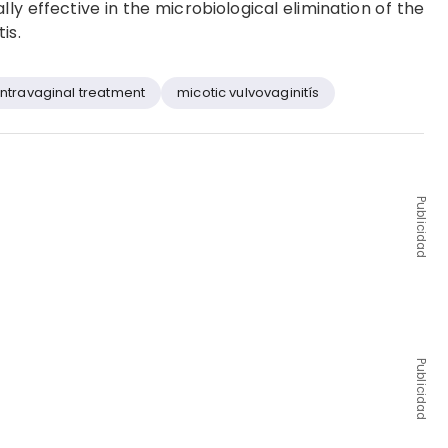
ly effective in the microbiological elimination of the
is.
intravaginal treatment
micotic vulvovaginitís
Publicidad
Publicidad