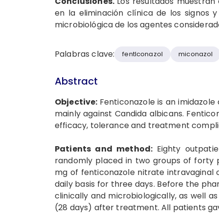
Conclusiones.
Los re­sultados muestra
en la eliminación clínica de los signos y
microbiológica de los agen­tes considerad
Palabras clave:
fentlconazol
mico­nazol
Abstract
Objective:
Fenticonazole is an imidazole
mainly against Candida albicans. Fentic
efficacy, tolerance and treatment complia
Patients and method:
Eighty outpati
randomly placed in two groups of forty 
mg of fenticonazole nitrate intravaginal
daily basis for three days. Before the p
clinically and microbiologically, as well
(28 days) after treatment. All patients ga