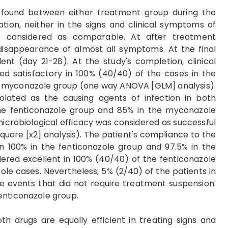
e found between either treatment group during the
ion, neither in the signs and clinical symptoms of
e considered as comparable. At after treatment
disappearance of almost all symptoms. At the final
nt (day 21-28). At the study's completion, clinical
ed satisfactory in 100% (40/40) of the cases in the
f myconazole group (one way ANOVA [GLM] analysis).
lated as the causing agents of infection in both
he fenticonazole group and 85% in the myconazole
icrobiological efficacy was considered as successful
square [x2] analysis). The patient's compliance to the
n 100% in the fenticonazole group and 97.5% in the
red excellent in 100% (40/40) of the fenticonazole
le cases. Nevertheless, 5% (2/40) of the patients in
 events that did not require treatment suspension.
enticonazole group.
h drugs are equally efficient in treating signs and