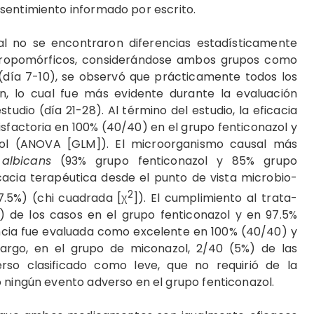
nsentimiento informado por escrito.
ial no se encontraron diferencias estadística­mente
antropomórficos, con­siderándose ambos grupos co­mo
 (día 7-10), se obser­vó que prácticamente todos los
n, lo cual fue más eviden­te durante la evaluación
studio (día 21-28). Al término del estudio, la eficacia
atisfactoria en 100% (40/40) en el grupo fenticonazol y
ol (ANOVA [GLM]). El microorganis­mo causal más
albicans
(93% grupo fenticonazol y 85% grupo
icacia terapéutica desde el punto de vista microbio­
2
7.5%) (chi cuadrada [χ
]). El cumplimiento al trata­
) de los casos en el grupo fenticonazol y en 97.5%
ncia fue evaluada como exce­lente en 100% (40/40) y
rgo, en el grupo de micona­zol, 2/40 (5%) de las
so clasificado como leve, que no re­quirió de la
ó ningún evento adverso en el grupo fenti­conazol.