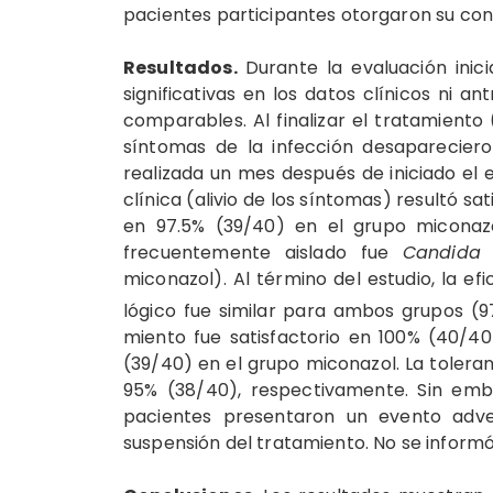
pacientes participantes otorga­ron su co
Resultados.
Durante la evaluación inic
significativas en los datos clínicos ni 
comparables. Al finalizar el tratamiento
síntomas de la infección desapa­reciero
realiza­da un mes después de iniciado el e
clínica (alivio de los síntomas) resultó s
en 97.5% (39/40) en el grupo miconaz
frecuentemente aislado fue
Candida 
miconazol). Al término del estudio, la ef
lógico fue similar para ambos grupos (9
miento fue satisfactorio en 100% (40/40
(39/40) en el grupo miconazol. La tolera
95% (38/40), respectivamente. Sin emba
pacientes presentaron un evento adver
suspensión del trata­miento. No se inform