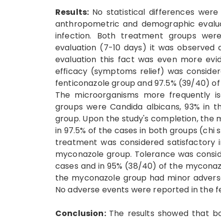
Results:
No statistical differences wer
anthropometric and demographic evaluat
infection. Both treatment groups wer
evaluation (7-10 days) it was observed 
evaluation this fact was even more evide
efficacy (symptoms relief) was consider
fenticonazole group and 97.5% (39/40) o
The microorganisms more frequently iso
groups were Candida albicans, 93% in t
group. Upon the study's completion, the m
in 97.5% of the cases in both groups (chi 
treatment was considered satisfactory i
myconazole group. Tolerance was conside
cases and in 95% (38/40) of the myconazo
the myconazole group had minor adverse
No adverse events were reported in the f
Conclusion:
The results showed that bot