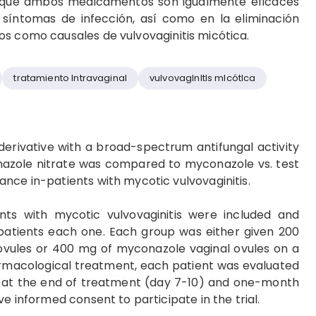
n que ambos medicamentos son igualmente eficaces
 síntomas de in­fección, así como en la elimina­ción
os como causales de vulvovaginitis micótica.
tratamiento lntravaginal
vul­vovaglnltls mlcótlca
 derivative with a broad-spectrum antifungal activity
onazole nitrate was compared to myconazole vs. test
nce in-patients with mycotic vulvovaginitis.
ents with mycotic vulvovaginitis were included and
patients each one. Each group was either given 200
 ovules or 400 mg of myconazole vaginal ovules on a
harmacological treatment, each patient was evaluated
 as at the end of treatment (day 7-10) and one-month
ve informed consent to participate in the trial.