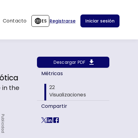
Contacto
ES
Registrarse
Iniciar sesión
Descargar PDF
Métricas
ótica
 in the
22
Visualizaciones
Compartir
Publicidad