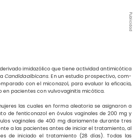
Publicidad
 derivado imidazólico que tiene actividad antimicótica
ra
Candidaalbicans
. En un estudio prospectivo, com­
omparado con el mico­nazol, para evaluar la eficacia,
o en pacientes con vulvovaginitis micótica.
uje­res las cuales en forma aleatoria se asignaron a
ato de fenticonazol en óvulos vaginales de 200 mg y
ulos vagi­nales de 400 mg diariamente du­rante tres
te a las pa­cientes antes de iniciar el trata­miento, al
es de iniciado el tratamiento (28 días). Todas las