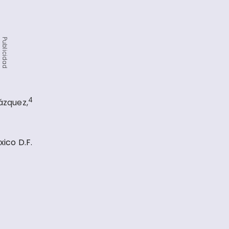
Publicidad
4
zquez,
ico D.F.