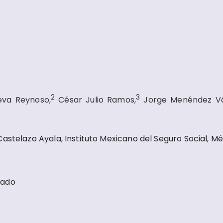
2
3
eva Reynoso,
César Julio Ramos,
Jorge Menéndez Vá
astelazo Ayala, Instituto Mexicano del Seguro Social, Méx
cado