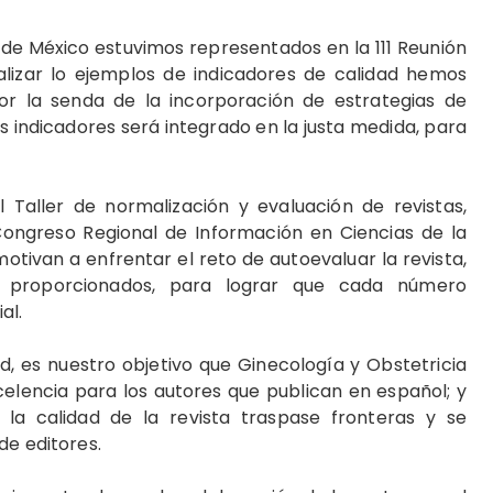
 de México estuvimos representados en la 111 Reunión
nalizar lo ejemplos de indicadores de ca­lidad hemos
or la senda de la incorporación de estrategias de
s indicadores será integrado en la justa medida, para
Taller de normalización y evaluación de revistas,
Congreso Regional de Información en Ciencias de la
otivan a enfrentar el reto de autoevaluar la revista,
proporcionados, para lograr que cada núme­ro
al.
d, es nuestro objetivo que Ginecología y Obste­tricia
celencia para los autores que publican en español; y
a calidad de la revista traspase fronte­ras y se
de editores.