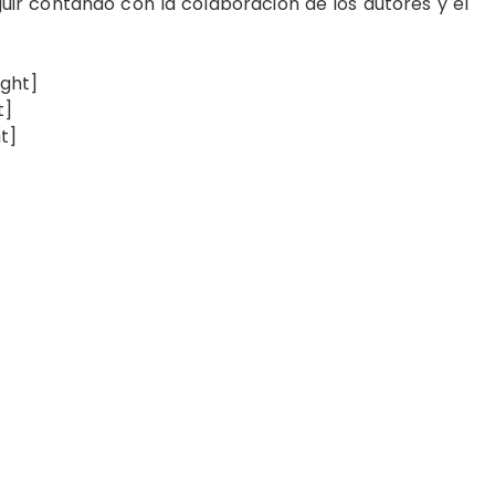
ir contando con la colaboración de los auto­res y el
ight]
t]
t]