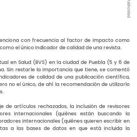
Publicidad
 menciona con frecuencia al factor de impacto como
como el único indicador de cali­dad de una revista.
rtual en Salud (BVS) en la ciudad de Puebla (5 y 6 de
. Sin restarle la importancia que tiene, se comentó
dicadores de calidad de una publi­cación científica,
o no el único, de ahí la re­comendación de utilizarlo
s.
de artículos rechazados, la inclusión de revi­sores
tores internacionales (quiénes están buscando la
radores internacionales (quiénes quieren es­cribir en
itas a las bases de datos en que está inclui­da la