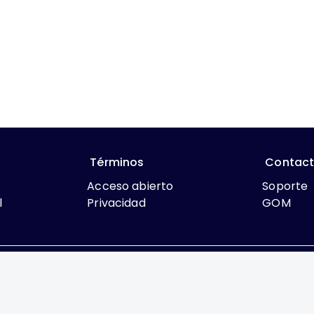
Términos
Contac
Acceso abierto
Soporte
l
Privacidad
GOM
que lo contrario, el contenido de este sitio se encuentra bajo
rcial 4.0 International