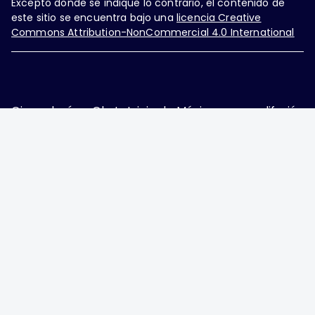
Excepto donde se indique lo contrario, el contenido de
este sitio se encuentra bajo una
licencia Creative
Commons Attribution-NonCommercial 4.0 International
Ginecología y Obstetricia de México, es una difusión
mensual por la Federación Mexicana de Colegios de
Obstetricia y Ginecología A.C., fundada por la
Asociación Mexicana de Ginecología y Obstetricia
A.C. Nueva York #38, colonia Nápoles, Ciudad de
México, Delegación Benito Juárez, CP 03810.
Teléfono: 5689-4320,
https://ginecologiayobstetricia.org.mx/,
enieto@enieto.mx. Editor responsable: Enrique
Nieto Ramírez. Reserva de derecho al uso exclusivo:
04-2017-080418390200-203. ISSN Electrónico:
2594-2034 ambos otorgados por el Instituto
Nacional de Derechos de Autor. Encargado de la