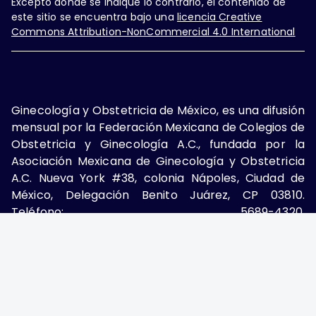
Excepto donde se indique lo contrario, el contenido de
este sitio se encuentra bajo una
licencia Creative
Commons Attribution-NonCommercial 4.0 International
Ginecología y Obstetricia de México, es una difusión
mensual por la Federación Mexicana de Colegios de
Obstetricia y Ginecología A.C., fundada por la
Asociación Mexicana de Ginecología y Obstetricia
A.C. Nueva York #38, colonia Nápoles, Ciudad de
México, Delegación Benito Juárez, CP 03810.
Teléfono: 5689-4320,
https://ginecologiayobstetricia.org.mx/,
enieto@enieto.mx. Editor responsable: Enrique
Nieto Ramírez. Reserva de derecho al uso exclusivo:
04-2017-080418390200-203. ISSN Electrónico:
2594-2034 ambos otorgados por el Instituto
Nacional de Derechos de Autor. Encargado de la