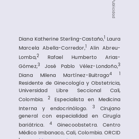
Publicidad
1
Diana Katherine Sterling-Castaño,
Laura
1
Marcela Abella-Corredor,
Alin Abreu-
2
Lomba,
Rafael Humberto Arias-
3
3
Gómez,
José Pablo Vélez-Londoño,
4
1
Diana Milena Martínez-Buitrago
Residente de Ginecología y Obstetricia,
Universidad Libre Seccional Cali,
2
Colombia.
Especialista en Medicina
3
Interna y endocrinólogo.
Cirujano
general con especialidad en Cirugía
4
bariátrica.
Ginecoobstetra. Centro
Médico Imbanaco, Cali, Colombia. ORCID