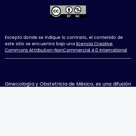
Excepto donde se indique lo contrario, el contenido de
este sitio se encuentra bajo una
licencia Creative
Commons Attribution-NonCommercial 4.0 International
Ginecología y Obstetricia de México, es una difusión
mensual por la Federación Mexicana de Colegios de
Obstetricia y Ginecología A.C., fundada por la
Asociación Mexicana de Ginecología y Obstetricia
A.C. Nueva York #38, colonia Nápoles, Ciudad de
México, Delegación Benito Juárez, CP 03810.
Teléfono: 5689-4320,
https://ginecologiayobstetricia.org.mx/,