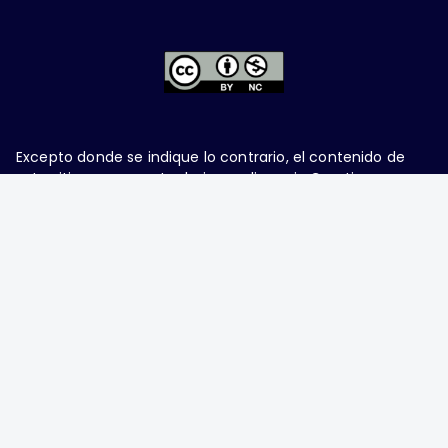
Excepto donde se indique lo contrario, el contenido de
este sitio se encuentra bajo una
licencia Creative
Commons Attribution-NonCommercial 4.0 International
Ginecología y Obstetricia de México, es una difusión
mensual por la Federación Mexicana de Colegios de
Obstetricia y Ginecología A.C., fundada por la
Asociación Mexicana de Ginecología y Obstetricia
A.C. Nueva York #38, colonia Nápoles, Ciudad de
México, Delegación Benito Juárez, CP 03810.