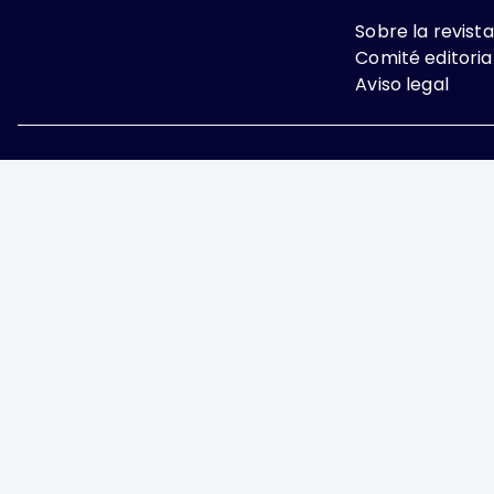
Sobre la revista
Comité editoria
Aviso legal
Excepto donde se indi
Attribution-NonComme
Ginecología y Obstetricia de 
y Ginecología A.C., fundada p
Nápoles, Ciudad de Mé
https://ginecologiayobstetric
derecho al uso exclusivo: 04-