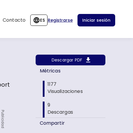
Contacto
ES
Registrarse
Iniciar sesión
Descargar PDF
Métricas
port
1177
Visualizaciones
9
Descargas
Publicidad
Compartir