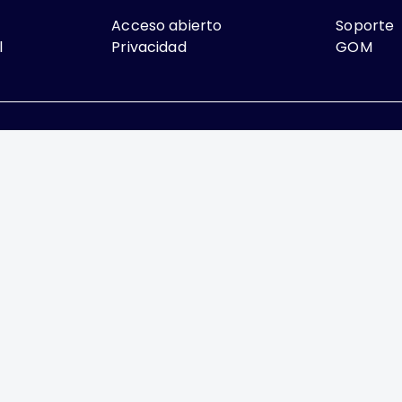
Acceso abierto
Soporte
l
Privacidad
GOM
que lo contrario, el contenido de este sitio se encuentra bajo
rcial 4.0 International
México, es una difusión mensual por la Federación Mexic
or la Asociación Mexicana de Ginecología y Obstetrici
xico, Delegación Benito Juárez, CP 03810
ia.org.mx/, enieto@enieto.mx. Editor responsable: Enr
2017-080418390200-203. ISSN Electrónico: 2594-2034 am