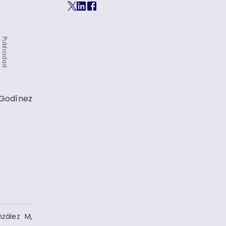
Publicidad
 Godínez
nzález M,