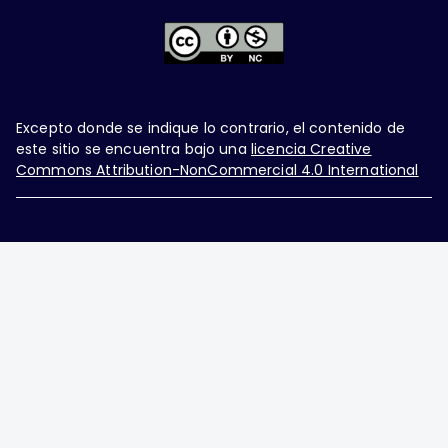
Excepto donde se indique lo contrario, el contenido de
este sitio se encuentra bajo una
licencia Creative
Commons Attribution-NonCommercial 4.0 International
Ginecología y Obstetricia de México, es una difusión
mensual por la Federación Mexicana de Colegios de
Obstetricia y Ginecología A.C., fundada por la
Asociación Mexicana de Ginecología y Obstetricia
A.C. Nueva York #38, colonia Nápoles, Ciudad de
México, Delegación Benito Juárez, CP 03810.
Teléfono: 5689-4320,