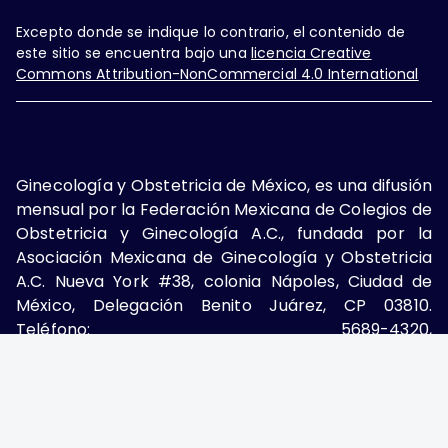
Excepto donde se indique lo contrario, el contenido de
este sitio se encuentra bajo una
licencia Creative
Commons Attribution-NonCommercial 4.0 International
Ginecología y Obstetricia de México, es una difusión
mensual por la Federación Mexicana de Colegios de
Obstetricia y Ginecología A.C., fundada por la
Asociación Mexicana de Ginecología y Obstetricia
A.C. Nueva York #38, colonia Nápoles, Ciudad de
México, Delegación Benito Juárez, CP 03810.
Teléfono: 5689-4320,
https://ginecologiayobstetricia.org.mx/,
enieto@enieto.mx. Editor responsable: Enrique
Nieto Ramírez. Reserva de derecho al uso exclusivo:
04-2017-080418390200-203. ISSN Electrónico: