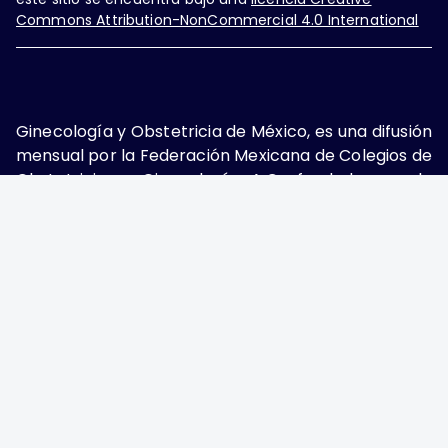
Commons Attribution-NonCommercial 4.0 International
Ginecología y Obstetricia de México, es una difusión
mensual por la Federación Mexicana de Colegios de
Obstetricia y Ginecología A.C., fundada por la
Asociación Mexicana de Ginecología y Obstetricia
A.C. Nueva York #38, colonia Nápoles, Ciudad de
México, Delegación Benito Juárez, CP 03810.
Teléfono: 5689-4320,
https://ginecologiayobstetricia.org.mx/,
enieto@enieto.mx. Editor responsable: Enrique
Nieto Ramírez. Reserva de derecho al uso exclusivo:
04-2017-080418390200-203. ISSN Electrónico:
2594-2034 ambos otorgados por el Instituto
Nacional de Derechos de Autor. Encargado de la
última actualización: Edición y Farmacia S.A. de C.V.