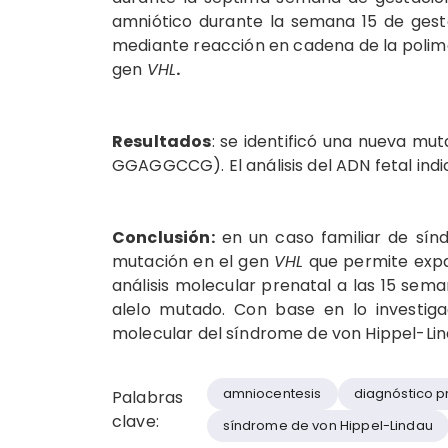
amniótico durante la semana 15 de gestac
mediante reacción en cadena de la polime
gen
VHL
.
Resultados
: se identificó una nueva mu
GGAGGCCG). El análisis del ADN fetal indi
Conclusión:
en un caso familiar de sín
mutación en el gen
VHL
que permite expa
análisis molecular prenatal a las 15 sem
alelo mutado. Con base en lo investiga
molecular del síndrome de von Hippel-Lin
amniocentesis
diagnóstico p
Palabras
clave:
síndrome de von Hippel-Lindau