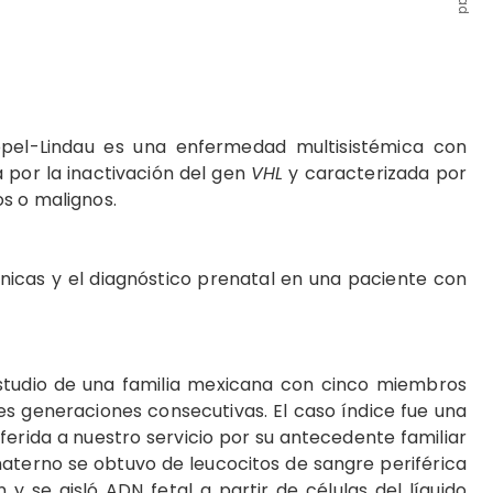
pel-Lindau es una enfermedad multisistémica con
por la inactivación del gen
VHL
y caracterizada por
os o malignos.
línicas y el diagnóstico prenatal en una paciente con
studio de
una familia mexicana con cinco miembros
s generaciones consecutivas. El caso índice fue una
rida a nuestro servicio por su antecedente familiar
aterno se obtuvo de leucocitos de sangre periférica
 se aisló ADN fetal a partir de células del líquido