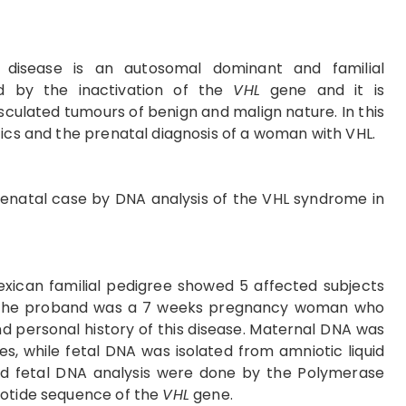
 disease is an autosomal dominant and familial
d by the inactivation of the
VHL
gene and it is
sculated tumours of benign and malign nature. In this
tics and the prenatal diagnosis of a woman with VHL.
 prenatal case by DNA analysis of the VHL syndrome in
Mexican familial pedigree showed 5 affected subjects
. The proband was a 7 weeks pregnancy woman who
nd personal history of this disease. Maternal DNA was
s, while fetal DNA was isolated from amniotic liquid
nd fetal DNA analysis were done by the Polymerase
eotide sequence of the
VHL
gene.