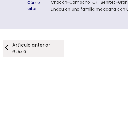
Chacón-Camacho OF, Benitez-Granad
Cómo
citar
Lindau en una familia mexicana con u
Artículo anterior
6
de
9