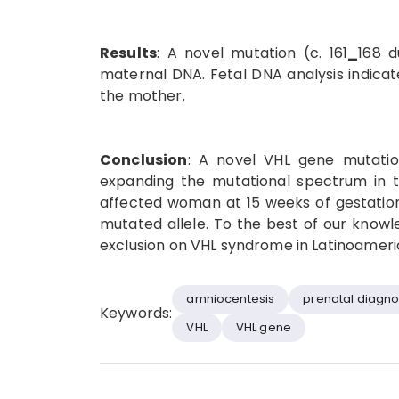
Results
: A novel mutation (c. 161
_
168 
maternal DNA. Fetal DNA analysis indicate
the mother.
Conclusion
: A novel VHL gene mutation
expanding the mutational spectrum in th
affected woman at 15 weeks of gestation
mutated allele. To the best of our knowle
exclusion on VHL syndrome in Latinoameri
amniocentesis
prenatal diagno
Keywords:
VHL
VHL gene