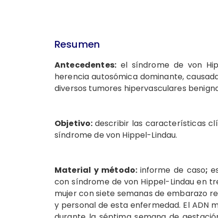
Resumen
Antecedentes:
el síndrome de von Hip
herencia autosómica dominante, causada 
diversos tumores hipervasculares benign
Objetivo:
describir las características c
síndrome de von Hippel-Lindau.
Material y método:
informe de caso
;
e
con síndrome de von Hippel-Lindau en tre
mujer con siete semanas de embarazo refe
y personal de esta enfermedad. El ADN m
durante la séptima semana de gestación y