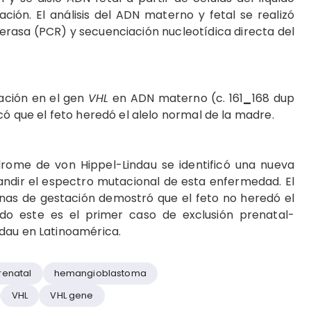
ión. El análisis del ADN materno y fetal se realizó
rasa (PCR) y secuenciación nucleotídica directa del
tación en el gen
VHL
en ADN materno (c. 161
_
168 dup
có que el feto heredó el alelo normal de la madre.
drome de von Hippel-Lindau se identificó una nueva
ndir el espectro mutacional de esta enfermedad. El
anas de gestación demostró que el feto no heredó el
do este es el primer caso de exclusión prenatal-
dau en Latinoamérica.
renatal
hemangioblastoma
VHL
VHL gene