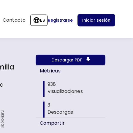
Contacto
ES
Registrarse
Iniciar sesión
Descargar PDF
ilia
Métricas
 a
938
Visualizaciones
3
Descargas
Publicidad
Compartir