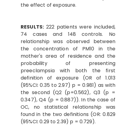
the effect of exposure.
RESULTS:
222 patients were included,
74 cases and 148 controls. No
relationship was observed between
the concentration of PM10 in the
mother's area of ​​residence and the
probability of presenting
preeclampsia with both the first
definition of exposure (OR of 1.013
(95%CI: 0.35 to 2.97) p = 0.981) as with
the second (Q2 (p=0.562), Q3 (p =
0.347), Q4 (p = 0.887)). In the case of
OC, no statistical relationship was
found in the two definitions (OR: 0.829
(95%CI: 0.29 to 2.39) p = 0.729).