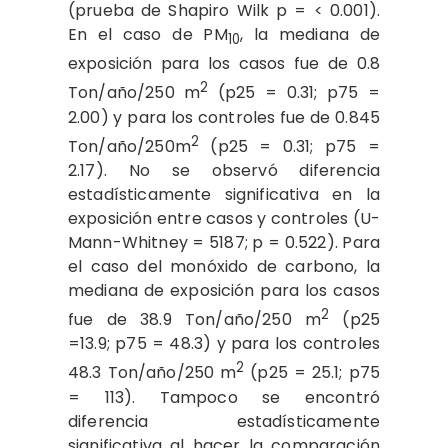
(prueba de Shapiro Wilk p = < 0.001).
En el caso de PM
, la mediana de
10
exposición para los casos fue de 0.8
2
Ton/año/250 m
(p25 = 0.31; p75 =
2.00) y para los controles fue de 0.845
2
Ton/año/250m
(p25 = 0.31; p75 =
2.17). No se observó diferencia
estadísticamente significativa en la
exposición entre casos y controles (U-
Mann-Whitney = 5187; p = 0.522). Para
el caso del monóxido de carbono, la
mediana de exposición para los casos
2
fue de 38.9 Ton/año/250 m
(p25
=13.9; p75 = 48.3) y para los controles
2
48.3 Ton/año/250 m
(p25 = 25.1; p75
= 113). Tampoco se encontró
diferencia estadísticamente
significativa al hacer la comparación