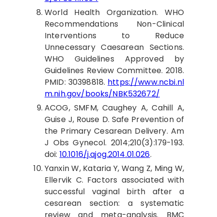
World
Health Organization. WHO
Recommendations Non-Clinical
Interventions to Reduce
Unnecessary Caesarean Sections.
WHO Guidelines Approved by
Guidelines Review Committee. 2018.
PMID: 30398818.
https://www.ncbi.nl
m.nih.gov/books/NBK532672/
ACOG
, SMFM, Caughey A, Cahill A,
Guise J, Rouse D. Safe Prevention of
the Primary Cesarean Delivery. Am
J Obs Gynecol. 2014;210(3):179-193.
doi:
10.1016/j.ajog.2014.01.026
.
Yanxin
W, Kataria Y, Wang Z, Ming W,
Ellervik C. Factors associated with
successful vaginal birth after a
cesarean section: a systematic
review and meta-analysis. BMC