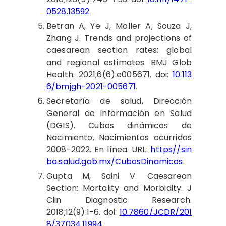
0528.13592
Betran
A, Ye J, Moller A, Souza J,
Zhang J. Trends and projections of
caesarean section rates: global
and regional estimates. BMJ Glob
Health. 2021;6(6):e005671. doi:
10.113
6/bmjgh-2021-005671
.
Secretaría
de salud, Dirección
General de Información en Salud
(DGIS). Cubos dinámicos de
Nacimiento. Nacimientos ocurridos
2008-2022. En línea. URL:
https//sin
ba.salud.gob.mx/CubosDinamicos
.
Gupta
M, Saini V. Caesarean
Section: Mortality and Morbidity. J
Clin Diagnostic Research.
2018;12(9):1-6. doi:
10.7860/JCDR/201
8/37034.11994