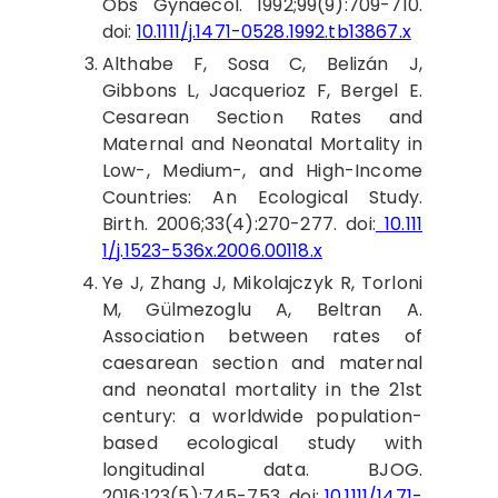
Obs Gynaecol. 1992;99(9):709-710.
doi:
10.1111/j.1471-0528.1992.tb13867.x
Althabe
F, Sosa C, Belizán J,
Gibbons L, Jacquerioz F, Bergel E.
Cesarean Section Rates and
Maternal and Neonatal Mortality in
Low-, Medium-, and High-Income
Countries: An Ecological Study.
Birth. 2006;33(4):270-277. doi:
10.111
1/j.1523-536x.2006.00118.x
Ye
J, Zhang J, Mikolajczyk R, Torloni
M, Gülmezoglu A, Beltran A.
Association between rates of
caesarean section and maternal
and neonatal mortality in the 21st
century: a worldwide population-
based ecological study with
longitudinal data. BJOG.
2016;123(5):745-753. doi:
10.1111/1471-