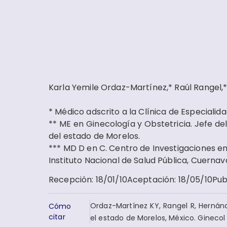
Karla Yemile Ordaz-Martínez,* Raúl Rangel,
* Médico adscrito a la Clínica de Especialid
** ME en Ginecología y Obstetricia. Jefe d
del estado de Morelos.
*** MD D en C. Centro de Investigaciones en
Instituto Nacional de Salud Pública, Cuernav
Recepción
:
18/01/10
Aceptación
:
18/05/10
Pub
Ordaz-Martínez KY, Rangel R, Hernán
Cómo
citar
el estado de Morelos, México. Gineco