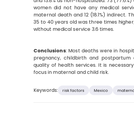
and 13.8% as non-hospitalized. 73 (77.6%
women did not have any medical servic
maternal death and 12 (18.1%) indirect. 
35 to 40 years old was three times higher
without medical service 3.6 times.
Conclusions
: Most deaths were in hospi
pregnancy, childbirth and postpartum 
quality of health services. It is necessa
focus in maternal and child risk.
Keywords:
risk factors
Mexico
maternal