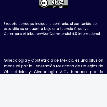
Excepto donde se indique lo contrario, el contenido de
este sitio se encuentra bajo una
licencia Creative
Commons Attribution-NonCommercial 4.0 International
Ginecología y Obstetricia de México, es una difusión
mensual por la Federación Mexicana de Colegios de
Obstetricia y Ginecología A.C., fundada por la
Asociación Mexicana de Ginecología y Obstetricia
A.C. Nueva York #38, colonia Nápoles, Ciudad de
México, Delegación Benito Juárez, CP 03810.
Teléfono: 5689-4320,
https://ginecologiayobstetricia.org.mx/,
enieto@enieto.mx. Editor responsable: Enrique