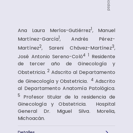
Publicidad
1
Ana Laura Merlos-Gutiérrez
, Manuel
1
Martínez-García
, Andrés Pérez-
2
3
Martínez
, Sareni Chávez-Martínez
,
4
1
José Antonio Sereno-Coló
Residente
de tercer año de Ginecología y
2
Obstetricia.
Adscrito al Departamento
4
de Ginecología y Obstetricia.
Adscrito
al Departamento Anatomía Patológica.
5
Profesor titular de la residencia de
Ginecología y Obstetricia. Hospital
General Dr. Miguel Silva. Morelia,
Michoacán.
Detalles