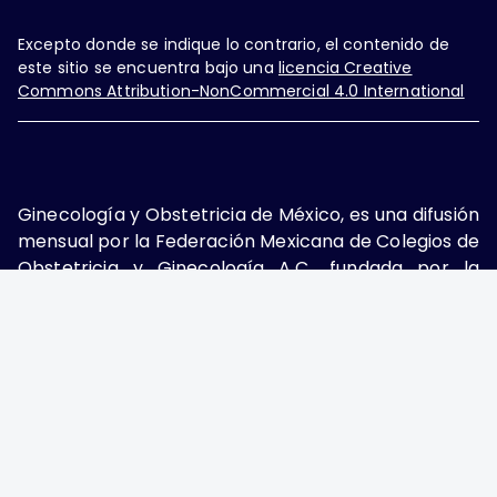
Excepto donde se indique lo contrario, el contenido de
este sitio se encuentra bajo una
licencia Creative
Commons Attribution-NonCommercial 4.0 International
Ginecología y Obstetricia de México, es una difusión
mensual por la Federación Mexicana de Colegios de
Obstetricia y Ginecología A.C., fundada por la
Asociación Mexicana de Ginecología y Obstetricia
A.C. Nueva York #38, colonia Nápoles, Ciudad de
México, Delegación Benito Juárez, CP 03810.
Teléfono: 5689-4320,
https://ginecologiayobstetricia.org.mx/,
enieto@enieto.mx. Editor responsable: Enrique
Nieto Ramírez. Reserva de derecho al uso exclusivo:
04-2017-080418390200-203. ISSN Electrónico: